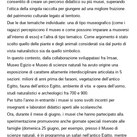
consentito di creare un percorso didattico su più musei, superando
l’ottica della singola raccolta per giungere ad una migliore fruizione
del patrimonio culturale legato al territorio.
Due le due tematiche individuate: una di tipo museografico (come i
ragazzi percepiscono il museo e come possono imparare a muoversi
all’interno di esso) e l’altra di tipo tematico. Come argomento è stato
scelto quello delle piante e degli animali considerati sia dal punto di
vista naturalistico sia da quello simbolico.
In questo contesto, dalla collaborazione sviluppatasi fra Irrsae,
Museo Egizio e Museo di scienze naturali ha avuto origine una
esposizione di carattere altamente interdisciplinare articolata in 5
sezioni: milioni di anni prima dei faraoni, vegetazione dell’antico
Egitto, fauna dell’antico Egitto, ambiente di vita e opera dell’uomo,
studi naturalistici e archeologici fra 700 e 900.
Per tutto l’anno in entrambi i musei si sono svolti incontri per
insegnanti e laboratori didattici aperti alle scolaresche.
Ora, durante il mese di giugno, i musei che hanno partecipato alla
sperimentazione promuovono anche giornate speciali riservate alle
famiglie (domenica 25 giugno, per esempio, presso il Museo di
scienze naturali, è in programma un safari nell’antico Egitto, mentre