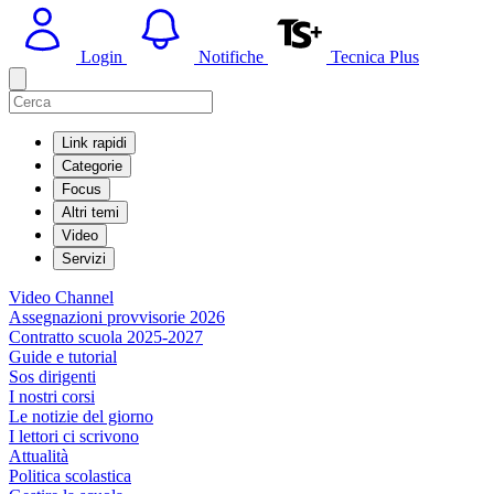
Login
Notifiche
Tecnica Plus
Link rapidi
Categorie
Focus
Altri temi
Video
Servizi
Video Channel
Assegnazioni provvisorie 2026
Contratto scuola 2025-2027
Guide e tutorial
Sos dirigenti
I nostri corsi
Le notizie del giorno
I lettori ci scrivono
Attualità
Politica scolastica