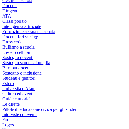
Gestire la scuola
Docenti
Dirigenti
ATA
Classi pollaio
Intelligenza artificiale
Educazione sessuale a scuola
Docenti Ieri vs Oggi
Dress code
Bullismo a scuola
Divieto cellulari
Sostegno docenti
Sostegno scuola - famiglia
Burnout docenti
Sostegno e inclusione
Studenti e genitori
Estero
Università e Afam
Cultura ed eventi
Guide e tutorial
Le dirette
Pillole di educazione civica per gli studenti
Interviste ed eventi
Focus
Logos