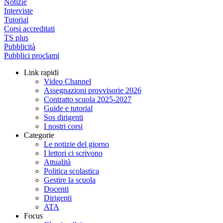
Notizie
Interviste
Tutorial
Corsi accreditati
TS plus
Pubblicità
Pubblici proclami
Link rapidi
Video Channel
Assegnazioni provvisorie 2026
Contratto scuola 2025-2027
Guide e tutorial
Sos dirigenti
I nostri corsi
Categorie
Le notizie del giorno
I lettori ci scrivono
Attualità
Politica scolastica
Gestire la scuola
Docenti
Dirigenti
ATA
Focus