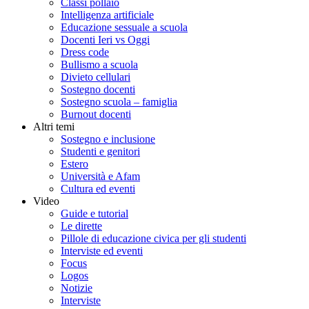
Classi pollaio
Intelligenza artificiale
Educazione sessuale a scuola
Docenti Ieri vs Oggi
Dress code
Bullismo a scuola
Divieto cellulari
Sostegno docenti
Sostegno scuola – famiglia
Burnout docenti
Altri temi
Sostegno e inclusione
Studenti e genitori
Estero
Università e Afam
Cultura ed eventi
Video
Guide e tutorial
Le dirette
Pillole di educazione civica per gli studenti
Interviste ed eventi
Focus
Logos
Notizie
Interviste