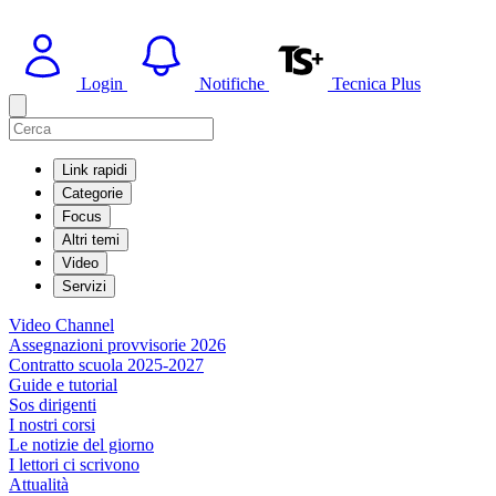
Login
Notifiche
Tecnica Plus
Link rapidi
Categorie
Focus
Altri temi
Video
Servizi
Video Channel
Assegnazioni provvisorie 2026
Contratto scuola 2025-2027
Guide e tutorial
Sos dirigenti
I nostri corsi
Le notizie del giorno
I lettori ci scrivono
Attualità