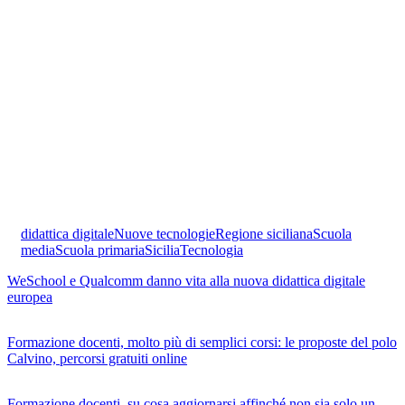
didattica digitale
Nuove tecnologie
Regione siciliana
Scuola
media
Scuola primaria
Sicilia
Tecnologia
WeSchool e Qualcomm danno vita alla nuova didattica digitale
europea
Formazione docenti, molto più di semplici corsi: le proposte del polo
Calvino, percorsi gratuiti online
Formazione docenti, su cosa aggiornarsi affinché non sia solo un