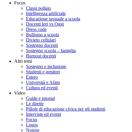
Focus
Classi pollaio
Intelligenza artificiale
Educazione sessuale a scuola
Docenti Ieri vs Oggi
Dress code
Bullismo a scuola
Divieto cellulari
Sostegno docenti
Sostegno scuola – famiglia
Burnout docenti
Altri temi
Sostegno e inclusione
Studenti e genitori
Estero
Università e Afam
Cultura ed eventi
Video
Guide e tutorial
Le dirette
Pillole di educazione civica per gli studenti
Interviste ed eventi
Focus
Logos
Notizie