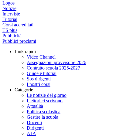
Logos
Notizie
Interviste
Tutorial
Corsi accreditati
TS plus
Pubblicità
Pubblici proclami
Link rapidi
Video Channel
Assegnazioni provvisorie 2026
Contratto scuola 2025-2027
Guide e tutorial
Sos dirigenti
I nostri corsi
Categorie
Le notizie del giorno
I lettori ci scrivono
Attualità
Politica scolastica
Gestire la scuola
Docenti
Dirigenti
ATA