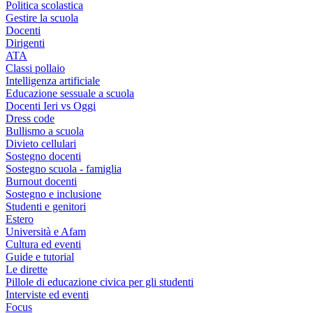
Politica scolastica
Gestire la scuola
Docenti
Dirigenti
ATA
Classi pollaio
Intelligenza artificiale
Educazione sessuale a scuola
Docenti Ieri vs Oggi
Dress code
Bullismo a scuola
Divieto cellulari
Sostegno docenti
Sostegno scuola - famiglia
Burnout docenti
Sostegno e inclusione
Studenti e genitori
Estero
Università e Afam
Cultura ed eventi
Guide e tutorial
Le dirette
Pillole di educazione civica per gli studenti
Interviste ed eventi
Focus