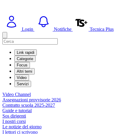
Login
Notifiche
Tecnica Plus
Link rapidi
Categorie
Focus
Altri temi
Video
Servizi
Video Channel
Assegnazioni provvisorie 2026
Contratto scuola 2025-2027
Guide e tutorial
Sos dirigenti
I nostri corsi
Le notizie del giorno
I lettori ci scrivono