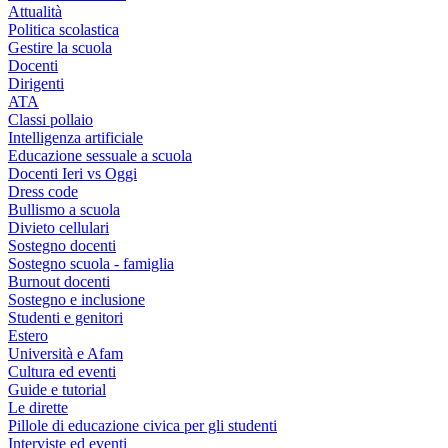
Attualità
Politica scolastica
Gestire la scuola
Docenti
Dirigenti
ATA
Classi pollaio
Intelligenza artificiale
Educazione sessuale a scuola
Docenti Ieri vs Oggi
Dress code
Bullismo a scuola
Divieto cellulari
Sostegno docenti
Sostegno scuola - famiglia
Burnout docenti
Sostegno e inclusione
Studenti e genitori
Estero
Università e Afam
Cultura ed eventi
Guide e tutorial
Le dirette
Pillole di educazione civica per gli studenti
Interviste ed eventi