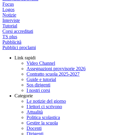
Focus
Logos
Notizie
Interviste
Tutorial
Corsi accreditati
TS plus
Pubblicità
Pubblici proclami
Link rapidi
Video Channel
Assegnazioni provvisorie 2026
Contratto scuola 2025-2027
Guide e tutorial
Sos dirigenti
I nostri corsi
Categorie
Le notizie del giorno
I lettori ci scrivono
Attualità
Politica scolastica
Gestire la scuola
Docenti
Dirigenti