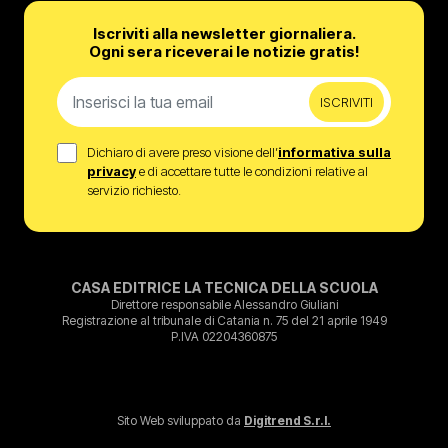
Iscriviti alla newsletter giornaliera.
Ogni sera riceverai le notizie gratis!
ISCRIVITI
Dichiaro di avere preso visione dell’
informativa sulla
privacy
e di accettare tutte le condizioni relative al
servizio richiesto.
CASA EDITRICE LA TECNICA DELLA SCUOLA
Direttore responsabile Alessandro Giuliani
Registrazione al tribunale di Catania n. 75 del 21 aprile 1949
P.IVA 02204360875
Sito Web sviluppato da
Digitrend S.r.l.