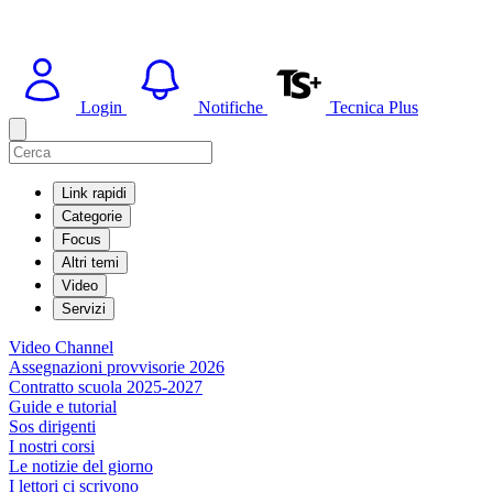
Login
Notifiche
Tecnica Plus
Link rapidi
Categorie
Focus
Altri temi
Video
Servizi
Video Channel
Assegnazioni provvisorie 2026
Contratto scuola 2025-2027
Guide e tutorial
Sos dirigenti
I nostri corsi
Le notizie del giorno
I lettori ci scrivono