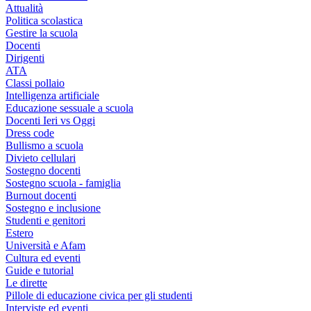
Attualità
Politica scolastica
Gestire la scuola
Docenti
Dirigenti
ATA
Classi pollaio
Intelligenza artificiale
Educazione sessuale a scuola
Docenti Ieri vs Oggi
Dress code
Bullismo a scuola
Divieto cellulari
Sostegno docenti
Sostegno scuola - famiglia
Burnout docenti
Sostegno e inclusione
Studenti e genitori
Estero
Università e Afam
Cultura ed eventi
Guide e tutorial
Le dirette
Pillole di educazione civica per gli studenti
Interviste ed eventi