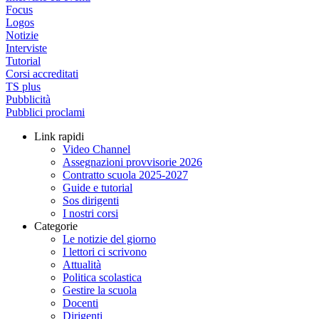
Focus
Logos
Notizie
Interviste
Tutorial
Corsi accreditati
TS plus
Pubblicità
Pubblici proclami
Link rapidi
Video Channel
Assegnazioni provvisorie 2026
Contratto scuola 2025-2027
Guide e tutorial
Sos dirigenti
I nostri corsi
Categorie
Le notizie del giorno
I lettori ci scrivono
Attualità
Politica scolastica
Gestire la scuola
Docenti
Dirigenti