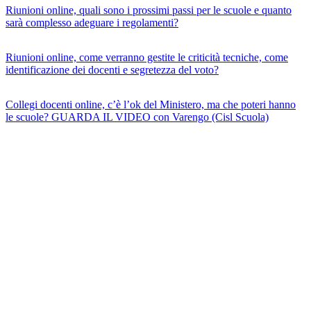
Riunioni online, quali sono i prossimi passi per le scuole e quanto
sarà complesso adeguare i regolamenti?
Riunioni online, come verranno gestite le criticità tecniche, come
identificazione dei docenti e segretezza del voto?
Collegi docenti online, c’è l’ok del Ministero, ma che poteri hanno
le scuole? GUARDA IL VIDEO con Varengo (Cisl Scuola)