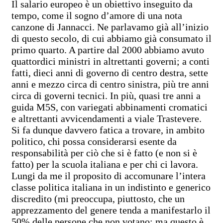
Il salario europeo è un obiettivo inseguito da
tempo, come il sogno d’amore di una nota
canzone di Jannacci. Ne parlavamo già all’inizio
di questo secolo, di cui abbiamo già consumato il
primo quarto. A partire dal 2000 abbiamo avuto
quattordici ministri in altrettanti governi; a conti
fatti, dieci anni di governo di centro destra, sette
anni e mezzo circa di centro sinistra, più tre anni
circa di governi tecnici. In più, quasi tre anni a
guida M5S, con variegati abbinamenti cromatici
e altrettanti avvicendamenti a viale Trastevere.
Si fa dunque davvero fatica a trovare, in ambito
politico, chi possa considerarsi esente da
responsabilità per ciò che si è fatto (e non si è
fatto) per la scuola italiana e per chi ci lavora.
Lungi da me il proposito di accomunare l’intera
classe politica italiana in un indistinto e generico
discredito (mi preoccupa, piuttosto, che un
apprezzamento del genere tenda a manifestarlo il
50% delle persone che non votano; ma questo è