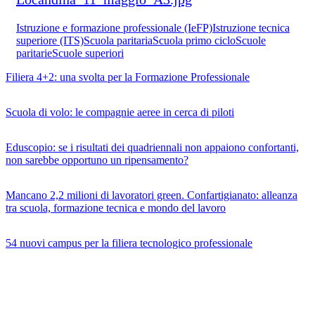
Istruzione e formazione professionale (IeFP)
Istruzione tecnica
superiore (ITS)
Scuola paritaria
Scuola primo ciclo
Scuole
paritarie
Scuole superiori
Filiera 4+2: una svolta per la Formazione Professionale
Scuola di volo: le compagnie aeree in cerca di piloti
Eduscopio: se i risultati dei quadriennali non appaiono confortanti,
non sarebbe opportuno un ripensamento?
Mancano 2,2 milioni di lavoratori green. Confartigianato: alleanza
tra scuola, formazione tecnica e mondo del lavoro
54 nuovi campus per la filiera tecnologico professionale