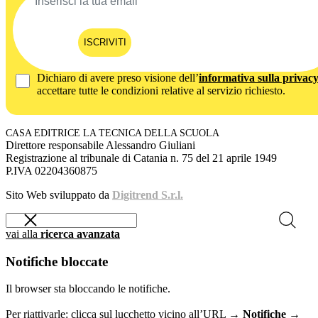
ISCRIVITI
Dichiaro di avere preso visione dell’
informativa sulla privac
accettare tutte le condizioni relative al servizio richiesto.
CASA EDITRICE LA TECNICA DELLA SCUOLA
Direttore responsabile Alessandro Giuliani
Registrazione al tribunale di Catania n. 75 del 21 aprile 1949
P.IVA 02204360875
Sito Web sviluppato da
Digitrend S.r.l.
vai alla
ricerca avanzata
Notifiche bloccate
Il browser sta bloccando le notifiche.
Per riattivarle: clicca sul lucchetto vicino all’URL →
Notifiche →