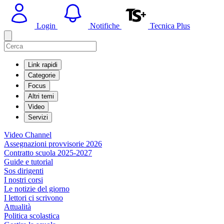
Login
Notifiche
Tecnica Plus
Link rapidi
Categorie
Focus
Altri temi
Video
Servizi
Video Channel
Assegnazioni provvisorie 2026
Contratto scuola 2025-2027
Guide e tutorial
Sos dirigenti
I nostri corsi
Le notizie del giorno
I lettori ci scrivono
Attualità
Politica scolastica