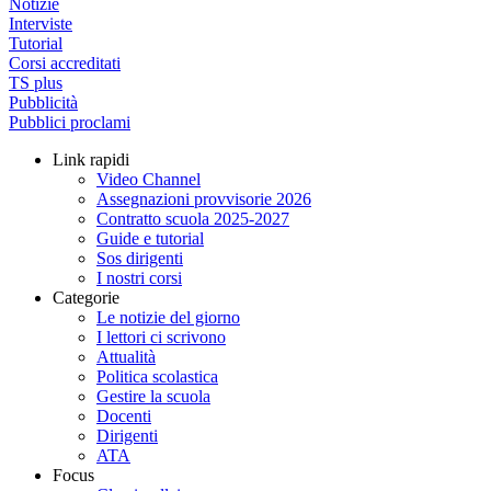
Notizie
Interviste
Tutorial
Corsi accreditati
TS plus
Pubblicità
Pubblici proclami
Link rapidi
Video Channel
Assegnazioni provvisorie 2026
Contratto scuola 2025-2027
Guide e tutorial
Sos dirigenti
I nostri corsi
Categorie
Le notizie del giorno
I lettori ci scrivono
Attualità
Politica scolastica
Gestire la scuola
Docenti
Dirigenti
ATA
Focus