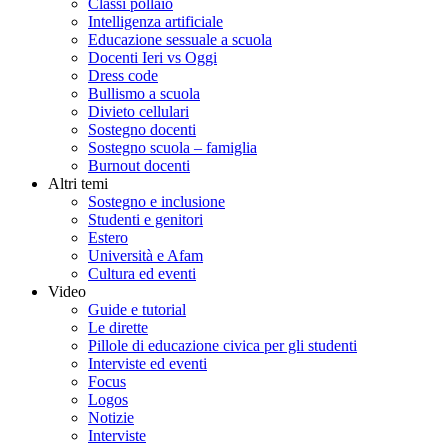
Classi pollaio
Intelligenza artificiale
Educazione sessuale a scuola
Docenti Ieri vs Oggi
Dress code
Bullismo a scuola
Divieto cellulari
Sostegno docenti
Sostegno scuola – famiglia
Burnout docenti
Altri temi
Sostegno e inclusione
Studenti e genitori
Estero
Università e Afam
Cultura ed eventi
Video
Guide e tutorial
Le dirette
Pillole di educazione civica per gli studenti
Interviste ed eventi
Focus
Logos
Notizie
Interviste