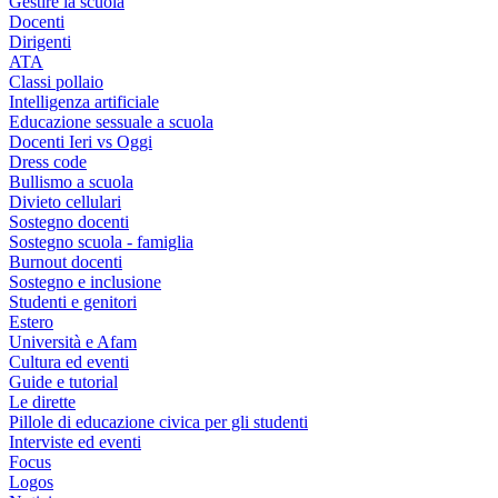
Gestire la scuola
Docenti
Dirigenti
ATA
Classi pollaio
Intelligenza artificiale
Educazione sessuale a scuola
Docenti Ieri vs Oggi
Dress code
Bullismo a scuola
Divieto cellulari
Sostegno docenti
Sostegno scuola - famiglia
Burnout docenti
Sostegno e inclusione
Studenti e genitori
Estero
Università e Afam
Cultura ed eventi
Guide e tutorial
Le dirette
Pillole di educazione civica per gli studenti
Interviste ed eventi
Focus
Logos