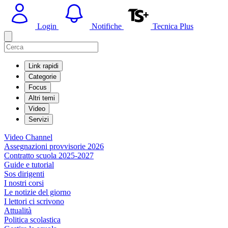
Login
Notifiche
Tecnica Plus
Link rapidi
Categorie
Focus
Altri temi
Video
Servizi
Video Channel
Assegnazioni provvisorie 2026
Contratto scuola 2025-2027
Guide e tutorial
Sos dirigenti
I nostri corsi
Le notizie del giorno
I lettori ci scrivono
Attualità
Politica scolastica