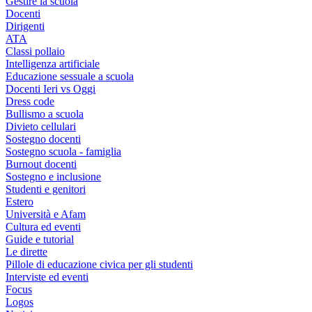
Gestire la scuola
Docenti
Dirigenti
ATA
Classi pollaio
Intelligenza artificiale
Educazione sessuale a scuola
Docenti Ieri vs Oggi
Dress code
Bullismo a scuola
Divieto cellulari
Sostegno docenti
Sostegno scuola - famiglia
Burnout docenti
Sostegno e inclusione
Studenti e genitori
Estero
Università e Afam
Cultura ed eventi
Guide e tutorial
Le dirette
Pillole di educazione civica per gli studenti
Interviste ed eventi
Focus
Logos