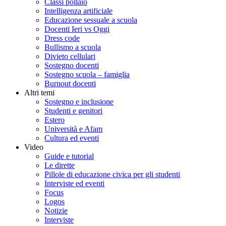
Classi pollaio
Intelligenza artificiale
Educazione sessuale a scuola
Docenti Ieri vs Oggi
Dress code
Bullismo a scuola
Divieto cellulari
Sostegno docenti
Sostegno scuola – famiglia
Burnout docenti
Altri temi
Sostegno e inclusione
Studenti e genitori
Estero
Università e Afam
Cultura ed eventi
Video
Guide e tutorial
Le dirette
Pillole di educazione civica per gli studenti
Interviste ed eventi
Focus
Logos
Notizie
Interviste