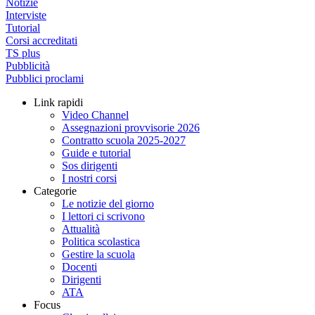
Notizie
Interviste
Tutorial
Corsi accreditati
TS plus
Pubblicità
Pubblici proclami
Link rapidi
Video Channel
Assegnazioni provvisorie 2026
Contratto scuola 2025-2027
Guide e tutorial
Sos dirigenti
I nostri corsi
Categorie
Le notizie del giorno
I lettori ci scrivono
Attualità
Politica scolastica
Gestire la scuola
Docenti
Dirigenti
ATA
Focus