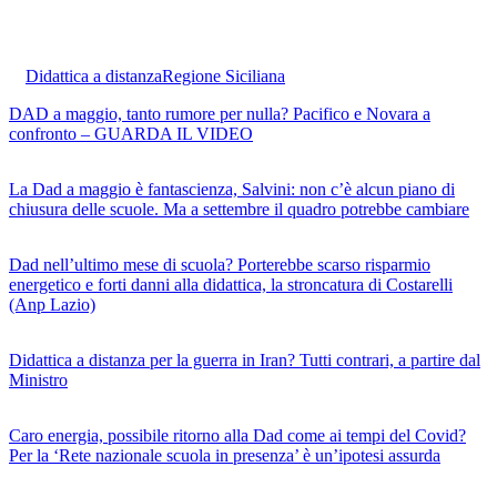
Didattica a distanza
Regione Siciliana
DAD a maggio, tanto rumore per nulla? Pacifico e Novara a
confronto – GUARDA IL VIDEO
La Dad a maggio è fantascienza, Salvini: non c’è alcun piano di
chiusura delle scuole. Ma a settembre il quadro potrebbe cambiare
Dad nell’ultimo mese di scuola? Porterebbe scarso risparmio
energetico e forti danni alla didattica, la stroncatura di Costarelli
(Anp Lazio)
Didattica a distanza per la guerra in Iran? Tutti contrari, a partire dal
Ministro
Caro energia, possibile ritorno alla Dad come ai tempi del Covid?
Per la ‘Rete nazionale scuola in presenza’ è un’ipotesi assurda