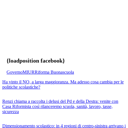
{loadposition facebook}
Governo
MIUR
Riforma Buonascuola
Ha vinto il NO, a larga maggioranza. Ma adesso cosa cambia per le
politiche scolastiche?
Renzi chiama a raccolta i delusi del Pd e della Destra: venite con
Casa Riformista così rilanceremo scuola, sanità, lavoro, tasse,
sicurezza
Dimensionamento scolastico: in 4 regioni di centro-sinistra arrivano i