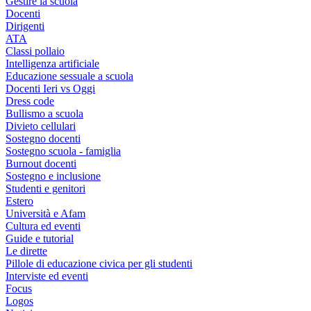
Gestire la scuola
Docenti
Dirigenti
ATA
Classi pollaio
Intelligenza artificiale
Educazione sessuale a scuola
Docenti Ieri vs Oggi
Dress code
Bullismo a scuola
Divieto cellulari
Sostegno docenti
Sostegno scuola - famiglia
Burnout docenti
Sostegno e inclusione
Studenti e genitori
Estero
Università e Afam
Cultura ed eventi
Guide e tutorial
Le dirette
Pillole di educazione civica per gli studenti
Interviste ed eventi
Focus
Logos