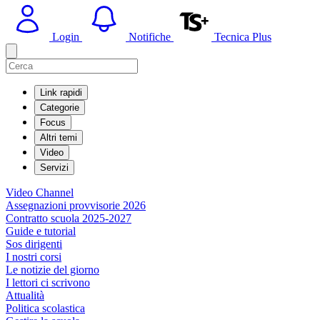
Login
Notifiche
Tecnica Plus
Link rapidi
Categorie
Focus
Altri temi
Video
Servizi
Video Channel
Assegnazioni provvisorie 2026
Contratto scuola 2025-2027
Guide e tutorial
Sos dirigenti
I nostri corsi
Le notizie del giorno
I lettori ci scrivono
Attualità
Politica scolastica