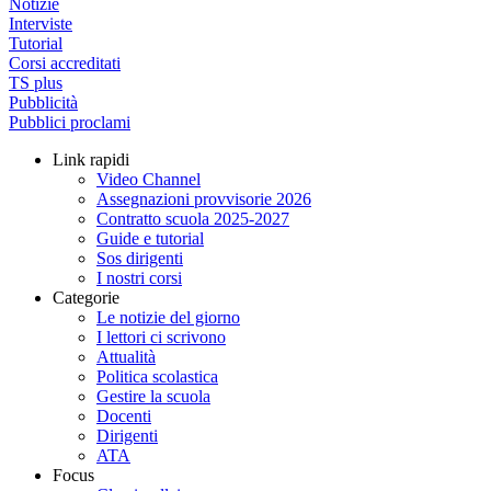
Notizie
Interviste
Tutorial
Corsi accreditati
TS plus
Pubblicità
Pubblici proclami
Link rapidi
Video Channel
Assegnazioni provvisorie 2026
Contratto scuola 2025-2027
Guide e tutorial
Sos dirigenti
I nostri corsi
Categorie
Le notizie del giorno
I lettori ci scrivono
Attualità
Politica scolastica
Gestire la scuola
Docenti
Dirigenti
ATA
Focus