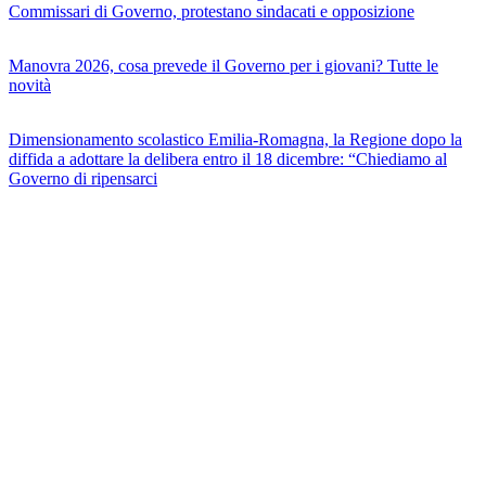
Commissari di Governo, protestano sindacati e opposizione
Manovra 2026, cosa prevede il Governo per i giovani? Tutte le
novità
Dimensionamento scolastico Emilia-Romagna, la Regione dopo la
diffida a adottare la delibera entro il 18 dicembre: “Chiediamo al
Governo di ripensarci