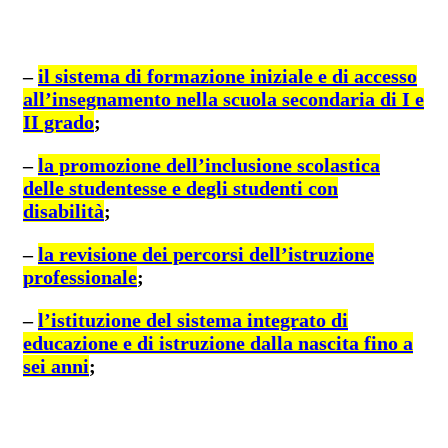
–
il sistema di formazione iniziale e di accesso
all’insegnamento nella scuola secondaria di I e
II grado
;
–
la promozione dell’inclusione scolastica
delle studentesse e degli studenti con
disabilità
;
–
la revisione dei percorsi dell’istruzione
professionale
;
–
l’istituzione del sistema integrato di
educazione e di istruzione dalla nascita fino a
sei anni
;