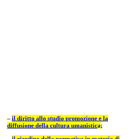
–
il diritto allo studio promozione e la
diffusione della cultura umanistic
a
;
–
il riordino della normativa in materia di