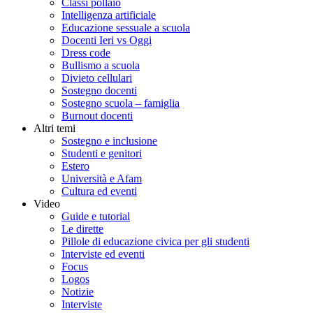
Classi pollaio
Intelligenza artificiale
Educazione sessuale a scuola
Docenti Ieri vs Oggi
Dress code
Bullismo a scuola
Divieto cellulari
Sostegno docenti
Sostegno scuola – famiglia
Burnout docenti
Altri temi
Sostegno e inclusione
Studenti e genitori
Estero
Università e Afam
Cultura ed eventi
Video
Guide e tutorial
Le dirette
Pillole di educazione civica per gli studenti
Interviste ed eventi
Focus
Logos
Notizie
Interviste