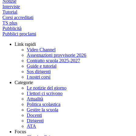
Notizie
Interviste
Tutorial
Corsi accreditati
TS plus
Pubblicità
Pubblici proclami
Link rapidi
Video Channel
Assegnazioni provvisorie 2026
Contratto scuola 2025-2027
Guide e tutorial
Sos dirigenti
I nostri corsi
Categorie
Le notizie del giorno
I lettori ci scrivono
Attualità
Politica scolastica
Gestire la scuola
Docenti
Dirigenti
ATA
Focus