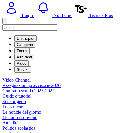
Login
Notifiche
Tecnica Plus
Link rapidi
Categorie
Focus
Altri temi
Video
Servizi
Video Channel
Assegnazioni provvisorie 2026
Contratto scuola 2025-2027
Guide e tutorial
Sos dirigenti
I nostri corsi
Le notizie del giorno
I lettori ci scrivono
Attualità
Politica scolastica