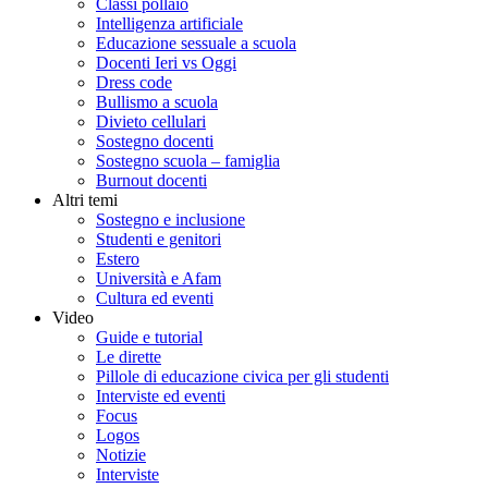
Classi pollaio
Intelligenza artificiale
Educazione sessuale a scuola
Docenti Ieri vs Oggi
Dress code
Bullismo a scuola
Divieto cellulari
Sostegno docenti
Sostegno scuola – famiglia
Burnout docenti
Altri temi
Sostegno e inclusione
Studenti e genitori
Estero
Università e Afam
Cultura ed eventi
Video
Guide e tutorial
Le dirette
Pillole di educazione civica per gli studenti
Interviste ed eventi
Focus
Logos
Notizie
Interviste