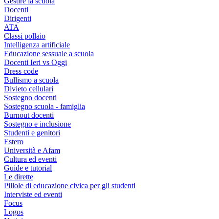
Gestire la scuola
Docenti
Dirigenti
ATA
Classi pollaio
Intelligenza artificiale
Educazione sessuale a scuola
Docenti Ieri vs Oggi
Dress code
Bullismo a scuola
Divieto cellulari
Sostegno docenti
Sostegno scuola - famiglia
Burnout docenti
Sostegno e inclusione
Studenti e genitori
Estero
Università e Afam
Cultura ed eventi
Guide e tutorial
Le dirette
Pillole di educazione civica per gli studenti
Interviste ed eventi
Focus
Logos