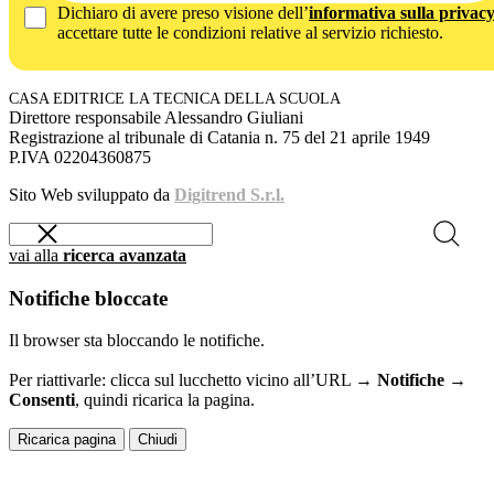
Dichiaro di avere preso visione dell’
informativa sulla privac
accettare tutte le condizioni relative al servizio richiesto.
CASA EDITRICE LA TECNICA DELLA SCUOLA
Direttore responsabile Alessandro Giuliani
Registrazione al tribunale di Catania n. 75 del 21 aprile 1949
P.IVA 02204360875
Sito Web sviluppato da
Digitrend S.r.l.
vai alla
ricerca avanzata
Notifiche bloccate
Il browser sta bloccando le notifiche.
Per riattivarle: clicca sul lucchetto vicino all’URL →
Notifiche →
Consenti
, quindi ricarica la pagina.
Ricarica pagina
Chiudi