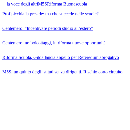
la voce degli altri
M5S
Riforma Buonascuola
Prof picchia la preside: ma che succede nelle scuole?
Centemero: “Incentivare periodi studio all’estero”
Centemero, no boicottaggi, in riforma nuove opportunità
Riforma Scuola, Gilda lancia appello per Referedum abrogativo
M5S, un quinto degli istituti senza dirigenti. Rischio corto circuito