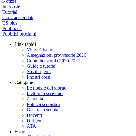
Notizie
Interviste
Tutorial
Corsi accreditati
TS plus
Pubblicità
Pubblici proclami
Link rapidi
Video Channel
Assegnazioni provvisorie 2026
Contratto scuola 2025-2027
Guide e tutorial
Sos dirigenti
I nostri corsi
Categorie
Le notizie del giorno
I lettori ci scrivono
Attualità
Politica scolastica
Gestire la scuola
Docenti
Dirigenti
ATA
Focus