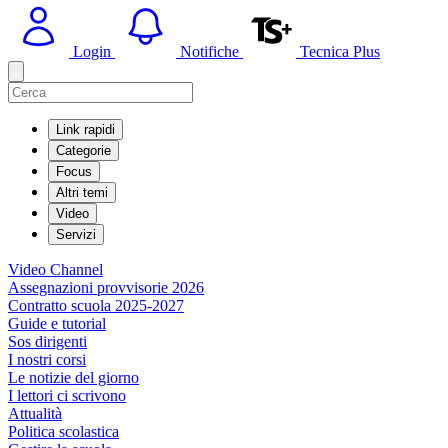
Login
Notifiche
Tecnica Plus
Link rapidi
Categorie
Focus
Altri temi
Video
Servizi
Video Channel
Assegnazioni provvisorie 2026
Contratto scuola 2025-2027
Guide e tutorial
Sos dirigenti
I nostri corsi
Le notizie del giorno
I lettori ci scrivono
Attualità
Politica scolastica