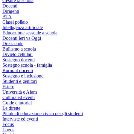
Gestire la scuola
Docenti
Dirigenti
ATA
Classi pollaio
Intelligenza artificiale
Educazione sessuale a scuola
Docenti Ieri vs Oggi
Dress code
Bullismo a scuola
Divieto cellulari
Sostegno docenti
Sostegno scuola - famiglia
Burnout docenti
Sostegno e inclusione
Studenti e genitori
Estero
Università e Afam
Cultura ed eventi
Guide e tutorial
Le dirette
Pillole di educazione civica per gli studenti
Interviste ed eventi
Focus
Logos