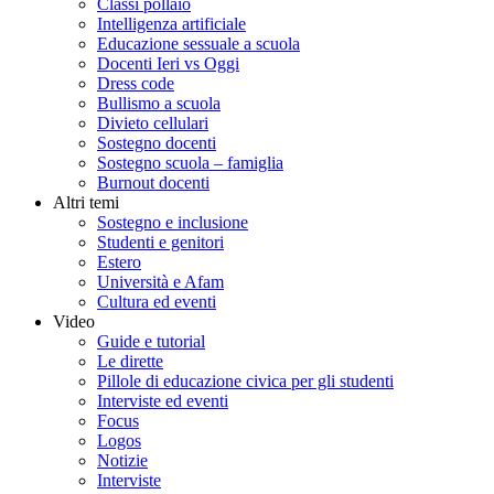
Classi pollaio
Intelligenza artificiale
Educazione sessuale a scuola
Docenti Ieri vs Oggi
Dress code
Bullismo a scuola
Divieto cellulari
Sostegno docenti
Sostegno scuola – famiglia
Burnout docenti
Altri temi
Sostegno e inclusione
Studenti e genitori
Estero
Università e Afam
Cultura ed eventi
Video
Guide e tutorial
Le dirette
Pillole di educazione civica per gli studenti
Interviste ed eventi
Focus
Logos
Notizie
Interviste