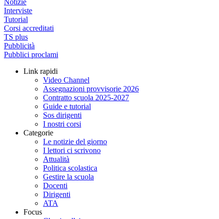
Notizie
Interviste
Tutorial
Corsi accreditati
TS plus
Pubblicità
Pubblici proclami
Link rapidi
Video Channel
Assegnazioni provvisorie 2026
Contratto scuola 2025-2027
Guide e tutorial
Sos dirigenti
I nostri corsi
Categorie
Le notizie del giorno
I lettori ci scrivono
Attualità
Politica scolastica
Gestire la scuola
Docenti
Dirigenti
ATA
Focus