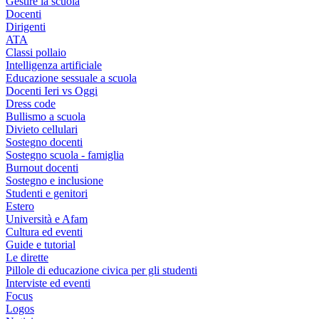
Gestire la scuola
Docenti
Dirigenti
ATA
Classi pollaio
Intelligenza artificiale
Educazione sessuale a scuola
Docenti Ieri vs Oggi
Dress code
Bullismo a scuola
Divieto cellulari
Sostegno docenti
Sostegno scuola - famiglia
Burnout docenti
Sostegno e inclusione
Studenti e genitori
Estero
Università e Afam
Cultura ed eventi
Guide e tutorial
Le dirette
Pillole di educazione civica per gli studenti
Interviste ed eventi
Focus
Logos