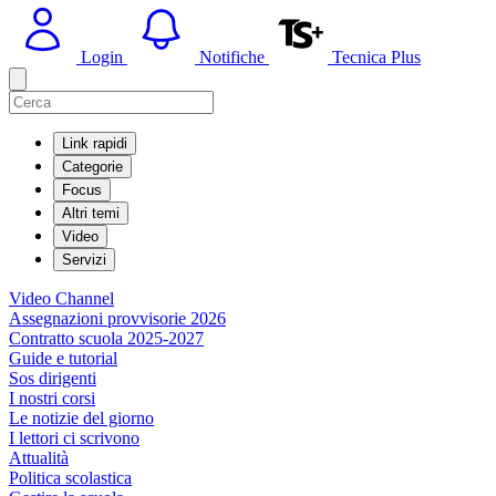
Login
Notifiche
Tecnica Plus
Link rapidi
Categorie
Focus
Altri temi
Video
Servizi
Video Channel
Assegnazioni provvisorie 2026
Contratto scuola 2025-2027
Guide e tutorial
Sos dirigenti
I nostri corsi
Le notizie del giorno
I lettori ci scrivono
Attualità
Politica scolastica