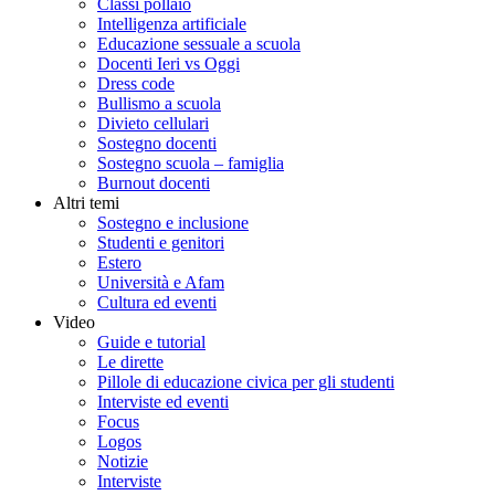
Classi pollaio
Intelligenza artificiale
Educazione sessuale a scuola
Docenti Ieri vs Oggi
Dress code
Bullismo a scuola
Divieto cellulari
Sostegno docenti
Sostegno scuola – famiglia
Burnout docenti
Altri temi
Sostegno e inclusione
Studenti e genitori
Estero
Università e Afam
Cultura ed eventi
Video
Guide e tutorial
Le dirette
Pillole di educazione civica per gli studenti
Interviste ed eventi
Focus
Logos
Notizie
Interviste