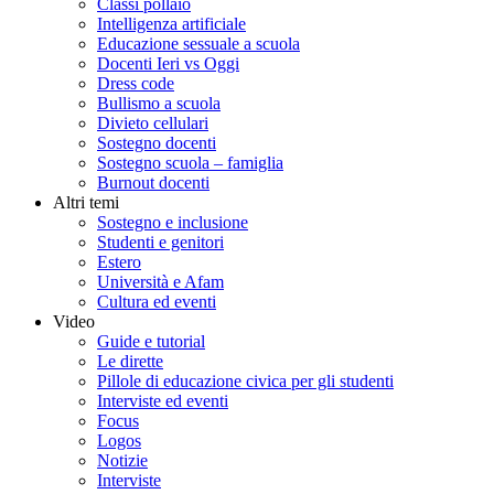
Classi pollaio
Intelligenza artificiale
Educazione sessuale a scuola
Docenti Ieri vs Oggi
Dress code
Bullismo a scuola
Divieto cellulari
Sostegno docenti
Sostegno scuola – famiglia
Burnout docenti
Altri temi
Sostegno e inclusione
Studenti e genitori
Estero
Università e Afam
Cultura ed eventi
Video
Guide e tutorial
Le dirette
Pillole di educazione civica per gli studenti
Interviste ed eventi
Focus
Logos
Notizie
Interviste