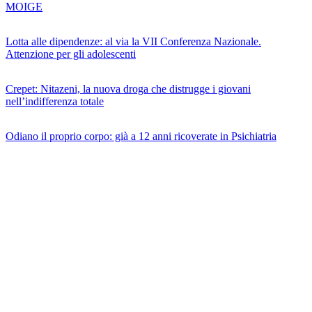
MOIGE
Lotta alle dipendenze: al via la VII Conferenza Nazionale.
Attenzione per gli adolescenti
Crepet: Nitazeni, la nuova droga che distrugge i giovani
nell’indifferenza totale
Odiano il proprio corpo: già a 12 anni ricoverate in Psichiatria