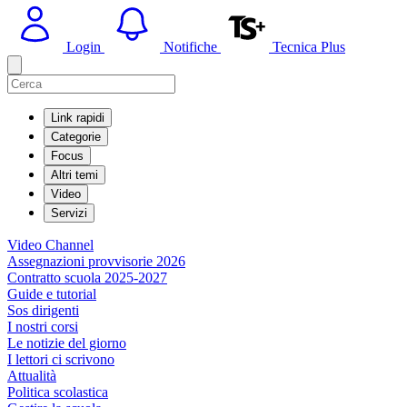
Login
Notifiche
Tecnica Plus
Link rapidi
Categorie
Focus
Altri temi
Video
Servizi
Video Channel
Assegnazioni provvisorie 2026
Contratto scuola 2025-2027
Guide e tutorial
Sos dirigenti
I nostri corsi
Le notizie del giorno
I lettori ci scrivono
Attualità
Politica scolastica