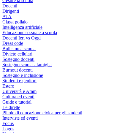
Gestire la scuola
Docenti
Dirigenti
ATA
Classi pollaio
Intelligenza artificiale
Educazione sessuale a scuola
Docenti Ieri vs Oggi
Dress code
Bullismo a scuola
Divieto cellulari
Sostegno docenti
Sostegno scuola - famiglia
Burnout docenti
Sostegno e inclusione
Studenti e genitori
Estero
Università e Afam
Cultura ed eventi
Guide e tutorial
Le dirette
Pillole di educazione civica per gli studenti
Interviste ed eventi
Focus
Logos