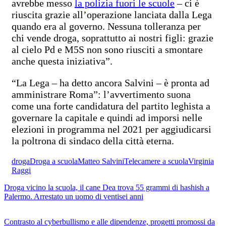
avrebbe messo
la polizia fuori le scuole
– ci è
riuscita grazie all’operazione lanciata dalla Lega
quando era al governo. Nessuna tolleranza per
chi vende droga, soprattutto ai nostri figli: grazie
al cielo Pd e M5S non sono riusciti a smontare
anche questa iniziativa”.
“La Lega – ha detto ancora Salvini – è pronta ad
amministrare Roma”: l’avvertimento suona
come una forte candidatura del partito leghista a
governare la capitale e quindi ad imporsi nelle
elezioni in programma nel 2021 per aggiudicarsi
la poltrona di sindaco della città eterna.
droga
Droga a scuola
Matteo Salvini
Telecamere a scuola
Virginia
Raggi
Droga vicino la scuola, il cane Dea trova 55 grammi di hashish a
Palermo. Arrestato un uomo di ventisei anni
Contrasto al cyberbullismo e alle dipendenze, progetti promossi da