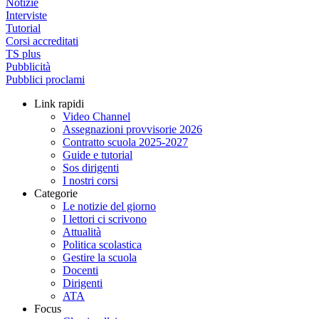
Notizie
Interviste
Tutorial
Corsi accreditati
TS plus
Pubblicità
Pubblici proclami
Link rapidi
Video Channel
Assegnazioni provvisorie 2026
Contratto scuola 2025-2027
Guide e tutorial
Sos dirigenti
I nostri corsi
Categorie
Le notizie del giorno
I lettori ci scrivono
Attualità
Politica scolastica
Gestire la scuola
Docenti
Dirigenti
ATA
Focus