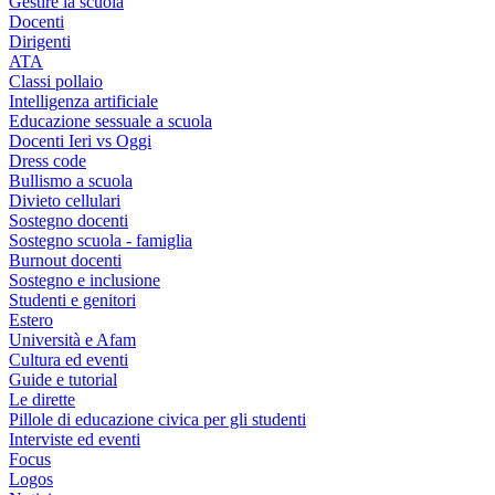
Gestire la scuola
Docenti
Dirigenti
ATA
Classi pollaio
Intelligenza artificiale
Educazione sessuale a scuola
Docenti Ieri vs Oggi
Dress code
Bullismo a scuola
Divieto cellulari
Sostegno docenti
Sostegno scuola - famiglia
Burnout docenti
Sostegno e inclusione
Studenti e genitori
Estero
Università e Afam
Cultura ed eventi
Guide e tutorial
Le dirette
Pillole di educazione civica per gli studenti
Interviste ed eventi
Focus
Logos