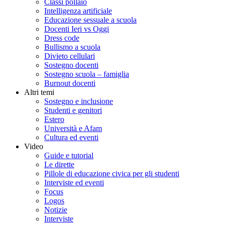
Classi pollaio
Intelligenza artificiale
Educazione sessuale a scuola
Docenti Ieri vs Oggi
Dress code
Bullismo a scuola
Divieto cellulari
Sostegno docenti
Sostegno scuola – famiglia
Burnout docenti
Altri temi
Sostegno e inclusione
Studenti e genitori
Estero
Università e Afam
Cultura ed eventi
Video
Guide e tutorial
Le dirette
Pillole di educazione civica per gli studenti
Interviste ed eventi
Focus
Logos
Notizie
Interviste