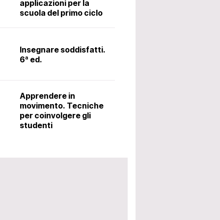
applicazioni per la
scuola del primo ciclo
Il latino alle me
metodo Ørberg.
Insegnare soddisfatti.
6ª ed.
Accoglienza: i
utili per avviar
Apprendere in
scolastico. 5ª 
movimento. Tecniche
per coinvolgere gli
studenti