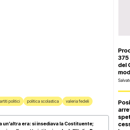
Proc
375 
del 
moda
Salvat
artiti politici
politica scolastica
valeria fedeli
Pos
arre
spet
va un’altra era: si insediava la Costituente;
cess
La Co