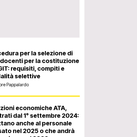
edura per la selezione di
docenti per la costituzione
GIT: requisiti, compiti e
lità selettive
ore Pappalardo
izioni economiche ATA,
trati dal 1° settembre 2024:
tano anche al personale
ato nel 2025 o che andrà
stituzione e i suoi valori, al via progetti e bandi di concorso