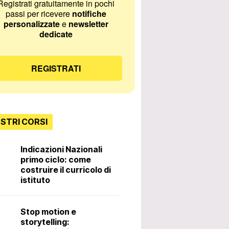
Registrati gratuitamente in pochi
passi per ricevere
notifiche
personalizzate
e
newsletter
dedicate
REGISTRATI
OSTRI CORSI
Indicazioni Nazionali
primo ciclo: come
Incontri con lo
costruire il curricolo di
istituto
Diritti e doveri 
Stop motion e
docente. 3ª ed
storytelling: