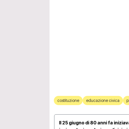
costituzione
educazione civica
p
Il 25 giugno di 80 anni fa inizia