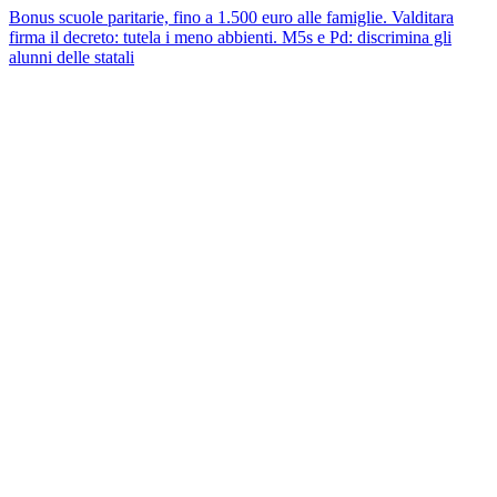
Bonus scuole paritarie, fino a 1.500 euro alle famiglie. Valditara
firma il decreto: tutela i meno abbienti. M5s e Pd: discrimina gli
alunni delle statali