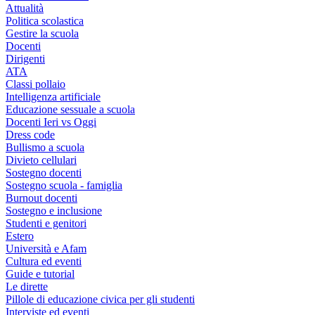
Attualità
Politica scolastica
Gestire la scuola
Docenti
Dirigenti
ATA
Classi pollaio
Intelligenza artificiale
Educazione sessuale a scuola
Docenti Ieri vs Oggi
Dress code
Bullismo a scuola
Divieto cellulari
Sostegno docenti
Sostegno scuola - famiglia
Burnout docenti
Sostegno e inclusione
Studenti e genitori
Estero
Università e Afam
Cultura ed eventi
Guide e tutorial
Le dirette
Pillole di educazione civica per gli studenti
Interviste ed eventi