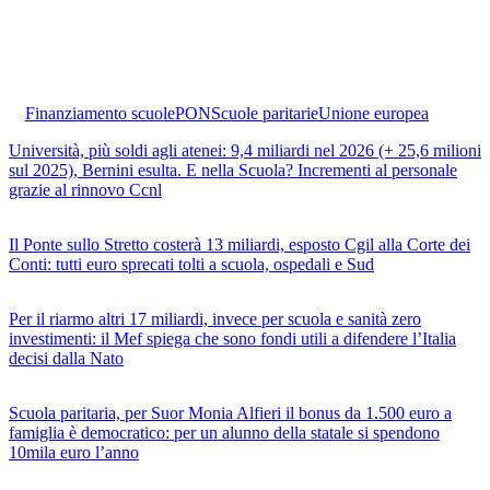
Finanziamento scuole
PON
Scuole paritarie
Unione europea
Università, più soldi agli atenei: 9,4 miliardi nel 2026 (+ 25,6 milioni
sul 2025), Bernini esulta. E nella Scuola? Incrementi al personale
grazie al rinnovo Ccnl
Il Ponte sullo Stretto costerà 13 miliardi, esposto Cgil alla Corte dei
Conti: tutti euro sprecati tolti a scuola, ospedali e Sud
Per il riarmo altri 17 miliardi, invece per scuola e sanità zero
investimenti: il Mef spiega che sono fondi utili a difendere l’Italia
decisi dalla Nato
Scuola paritaria, per Suor Monia Alfieri il bonus da 1.500 euro a
famiglia è democratico: per un alunno della statale si spendono
10mila euro l’anno