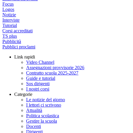
Focus
Logos
Notizie
Interviste
Tutorial
Corsi accreditati
TS plus
Pubblicità
Pubblici proclami
Link rapidi
Video Channel
Assegnazioni provvisorie 2026
Contratto scuola 2025-2027
Guide e tutorial
Sos dirigenti
I nostri corsi
Categorie
Le notizie del giorno
I lettori ci scrivono
Attualità
Politica scolastica
Gestire la scuola
Docenti
Dirigenti