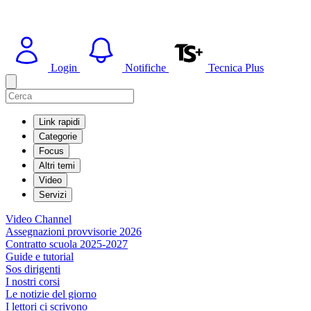
Login
Notifiche
Tecnica Plus
Link rapidi
Categorie
Focus
Altri temi
Video
Servizi
Video Channel
Assegnazioni provvisorie 2026
Contratto scuola 2025-2027
Guide e tutorial
Sos dirigenti
I nostri corsi
Le notizie del giorno
I lettori ci scrivono