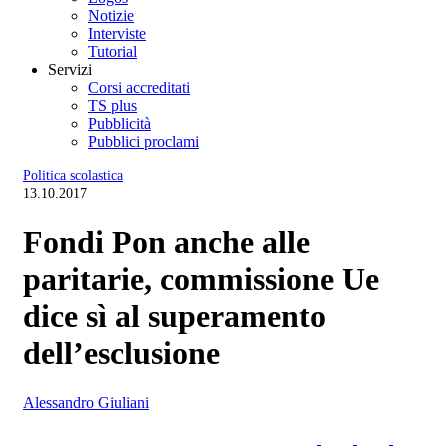
Notizie
Interviste
Tutorial
Servizi
Corsi accreditati
TS plus
Pubblicità
Pubblici proclami
Politica scolastica
13.10.2017
Fondi Pon anche alle
paritarie, commissione Ue
dice sì al superamento
dell’esclusione
Alessandro Giuliani