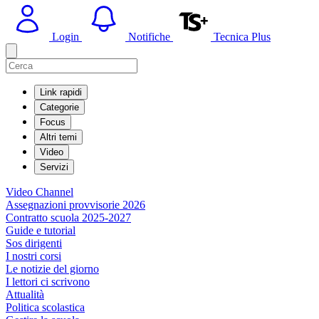
Login
Notifiche
Tecnica Plus
Link rapidi
Categorie
Focus
Altri temi
Video
Servizi
Video Channel
Assegnazioni provvisorie 2026
Contratto scuola 2025-2027
Guide e tutorial
Sos dirigenti
I nostri corsi
Le notizie del giorno
I lettori ci scrivono
Attualità
Politica scolastica