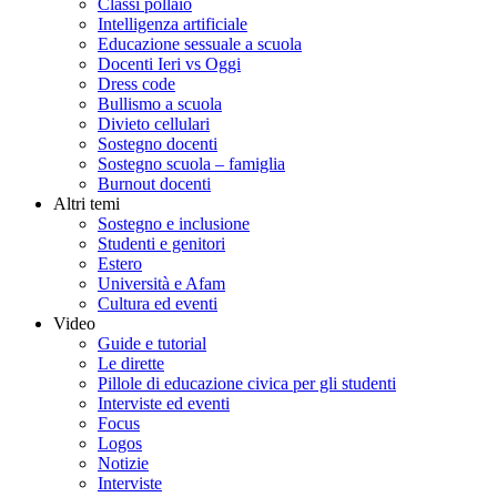
Classi pollaio
Intelligenza artificiale
Educazione sessuale a scuola
Docenti Ieri vs Oggi
Dress code
Bullismo a scuola
Divieto cellulari
Sostegno docenti
Sostegno scuola – famiglia
Burnout docenti
Altri temi
Sostegno e inclusione
Studenti e genitori
Estero
Università e Afam
Cultura ed eventi
Video
Guide e tutorial
Le dirette
Pillole di educazione civica per gli studenti
Interviste ed eventi
Focus
Logos
Notizie
Interviste