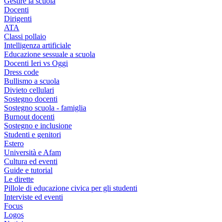
Gestire la scuola
Docenti
Dirigenti
ATA
Classi pollaio
Intelligenza artificiale
Educazione sessuale a scuola
Docenti Ieri vs Oggi
Dress code
Bullismo a scuola
Divieto cellulari
Sostegno docenti
Sostegno scuola - famiglia
Burnout docenti
Sostegno e inclusione
Studenti e genitori
Estero
Università e Afam
Cultura ed eventi
Guide e tutorial
Le dirette
Pillole di educazione civica per gli studenti
Interviste ed eventi
Focus
Logos