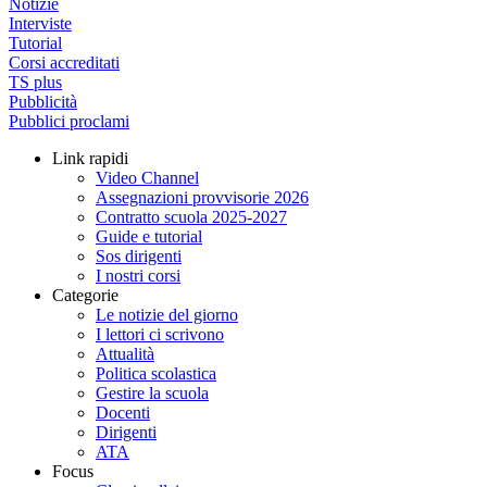
Notizie
Interviste
Tutorial
Corsi accreditati
TS plus
Pubblicità
Pubblici proclami
Link rapidi
Video Channel
Assegnazioni provvisorie 2026
Contratto scuola 2025-2027
Guide e tutorial
Sos dirigenti
I nostri corsi
Categorie
Le notizie del giorno
I lettori ci scrivono
Attualità
Politica scolastica
Gestire la scuola
Docenti
Dirigenti
ATA
Focus