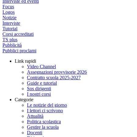
Interviste ed eventi
Focus
Logos
Notizie
Interviste
Tutorial
Corsi accreditati
TS plus
Pubblicità
Pubblici proclami
Link rapidi
Video Channel
Assegnazioni provvisorie 2026
Contratto scuola 2025-2027
Guide e tutorial
Sos dirigenti
I nostri corsi
Categorie
Le notizie del giorno
I lettori ci scrivono
Attualità
Politica scolastica
Gestire la scuola
Docenti