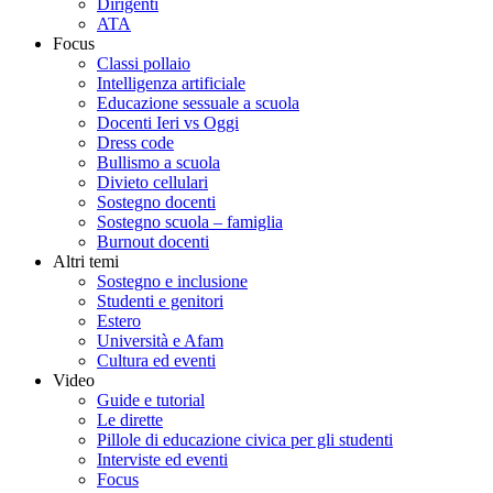
Dirigenti
ATA
Focus
Classi pollaio
Intelligenza artificiale
Educazione sessuale a scuola
Docenti Ieri vs Oggi
Dress code
Bullismo a scuola
Divieto cellulari
Sostegno docenti
Sostegno scuola – famiglia
Burnout docenti
Altri temi
Sostegno e inclusione
Studenti e genitori
Estero
Università e Afam
Cultura ed eventi
Video
Guide e tutorial
Le dirette
Pillole di educazione civica per gli studenti
Interviste ed eventi
Focus