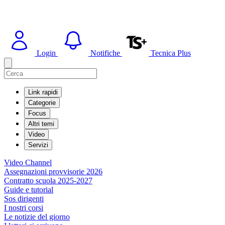
Login
Notifiche
Tecnica Plus
Link rapidi
Categorie
Focus
Altri temi
Video
Servizi
Video Channel
Assegnazioni provvisorie 2026
Contratto scuola 2025-2027
Guide e tutorial
Sos dirigenti
I nostri corsi
Le notizie del giorno