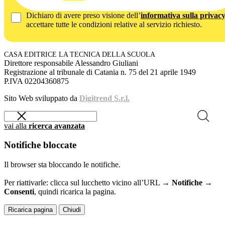
Dichiaro di avere preso visione dell’
informativa sulla privac
accettare tutte le condizioni relative al servizio richiesto.
CASA EDITRICE LA TECNICA DELLA SCUOLA
Direttore responsabile Alessandro Giuliani
Registrazione al tribunale di Catania n. 75 del 21 aprile 1949
P.IVA 02204360875
Sito Web sviluppato da
Digitrend S.r.l.
vai alla
ricerca avanzata
Notifiche bloccate
Il browser sta bloccando le notifiche.
Per riattivarle: clicca sul lucchetto vicino all’URL →
Notifiche →
Consenti
, quindi ricarica la pagina.
Ricarica pagina
Chiudi