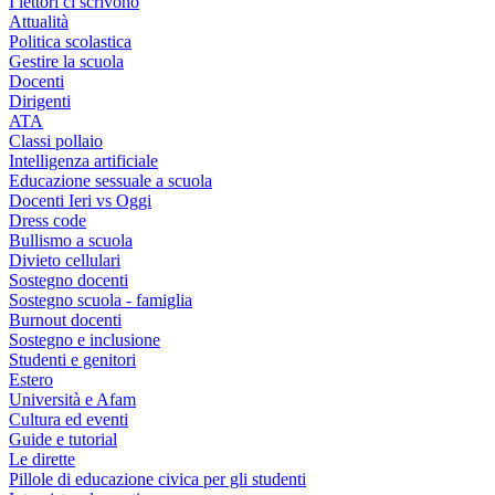
I lettori ci scrivono
Attualità
Politica scolastica
Gestire la scuola
Docenti
Dirigenti
ATA
Classi pollaio
Intelligenza artificiale
Educazione sessuale a scuola
Docenti Ieri vs Oggi
Dress code
Bullismo a scuola
Divieto cellulari
Sostegno docenti
Sostegno scuola - famiglia
Burnout docenti
Sostegno e inclusione
Studenti e genitori
Estero
Università e Afam
Cultura ed eventi
Guide e tutorial
Le dirette
Pillole di educazione civica per gli studenti