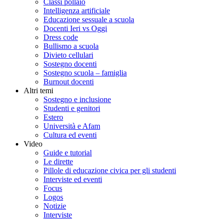
Classi pollaio
Intelligenza artificiale
Educazione sessuale a scuola
Docenti Ieri vs Oggi
Dress code
Bullismo a scuola
Divieto cellulari
Sostegno docenti
Sostegno scuola – famiglia
Burnout docenti
Altri temi
Sostegno e inclusione
Studenti e genitori
Estero
Università e Afam
Cultura ed eventi
Video
Guide e tutorial
Le dirette
Pillole di educazione civica per gli studenti
Interviste ed eventi
Focus
Logos
Notizie
Interviste