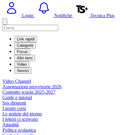
Login
Notifiche
Tecnica Plus
Link rapidi
Categorie
Focus
Altri temi
Video
Servizi
Video Channel
Assegnazioni provvisorie 2026
Contratto scuola 2025-2027
Guide e tutorial
Sos dirigenti
I nostri corsi
Le notizie del giorno
I lettori ci scrivono
Attualità
Politica scolastica