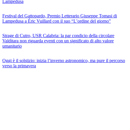
Lampedusa
Festival del Gattopardo, Premio Letterario Giuseppe Tomasi di
Lampedusa a Éric Vuillard con il suo “L’ordine del giorno”
Strage di Cutro, USR Calabria: la par condicio della circolare
Valditara non riguarda eventi con un significato di alto valore
umanitario
Oggi è il solstizio: inizia l’inverno astronomico, ma pure il percorso
verso la primavera