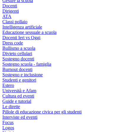
Gestire la scuola
Docenti
Dirigenti
ATA
Classi pollaio
Intelligenza artificiale
Educazione sessuale a scuola
Docenti Ieri vs Oggi
Dress code
Bullismo a scuola
Divieto cellulari
Sostegno docenti
Sostegno scuola - famiglia
Burnout docenti
Sostegno e inclusione
Studenti e genitori
Estero
Università e Afam
Cultura ed eventi
Guide e tutorial
Le dirette
Pillole di educazione civica per gli studenti
Interviste ed eventi
Focus
Logos