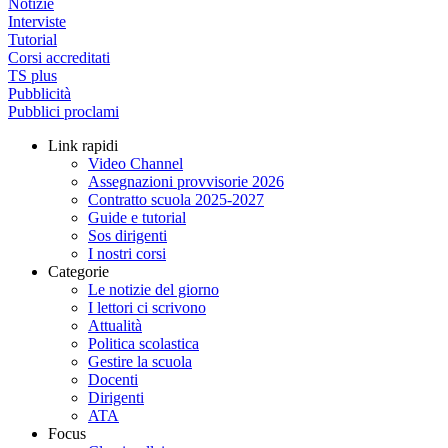
Notizie
Interviste
Tutorial
Corsi accreditati
TS plus
Pubblicità
Pubblici proclami
Link rapidi
Video Channel
Assegnazioni provvisorie 2026
Contratto scuola 2025-2027
Guide e tutorial
Sos dirigenti
I nostri corsi
Categorie
Le notizie del giorno
I lettori ci scrivono
Attualità
Politica scolastica
Gestire la scuola
Docenti
Dirigenti
ATA
Focus