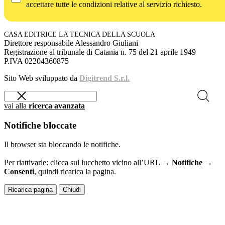
accettare tutte le condizioni relative al servizio richiesto.
CASA EDITRICE LA TECNICA DELLA SCUOLA
Direttore responsabile Alessandro Giuliani
Registrazione al tribunale di Catania n. 75 del 21 aprile 1949
P.IVA 02204360875
Sito Web sviluppato da
Digitrend S.r.l.
vai alla
ricerca avanzata
Notifiche bloccate
Il browser sta bloccando le notifiche.
Per riattivarle: clicca sul lucchetto vicino all’URL →
Notifiche →
Consenti
, quindi ricarica la pagina.
Ricarica pagina
Chiudi