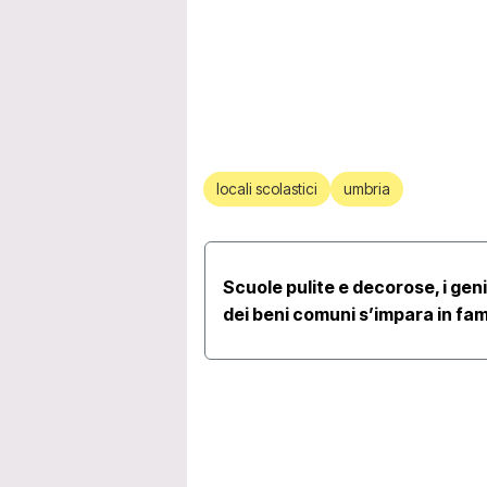
locali scolastici
umbria
Scuole pulite e decorose, i geni
dei beni comuni s’impara in fam