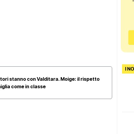
I N
Aule 
tori stanno con Valditara. Moige: il rispetto
anche
iglia come in classe
anch