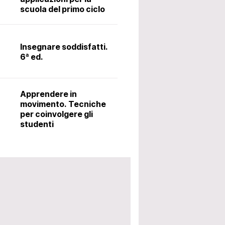
scuola del primo ciclo
Il latino alle me
metodo Ørberg.
Insegnare soddisfatti.
6ª ed.
Accoglienza: i
utili per avviar
Apprendere in
scolastico. 5ª 
movimento. Tecniche
per coinvolgere gli
studenti