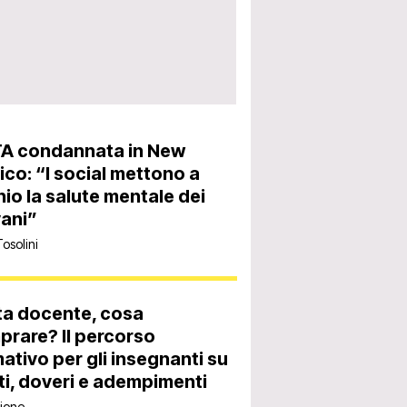
A condannata in New
co: “I social mettono a
hio la salute mentale dei
ani”
Tosolini
ta docente, cosa
rare? Il percorso
ativo per gli insegnanti su
tti, doveri e adempimenti
ione