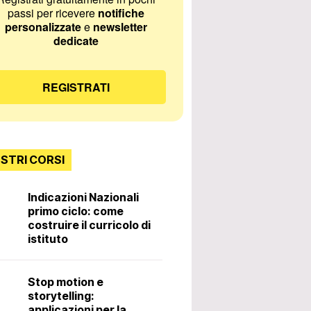
passi per ricevere
notifiche
personalizzate
e
newsletter
dedicate
REGISTRATI
OSTRI CORSI
scolastiche pulite e decorose, circolare del Ministro per 
 gli alunni devono fare la loro parte. Rusconi (ANP): “Biso
Indicazioni Nazionali
e che chi rompe paga”
primo ciclo: come
Incontri con lo
costruire il curricolo di
istituto
Diritti e doveri 
Stop motion e
docente. 3ª ed
storytelling:
applicazioni per la