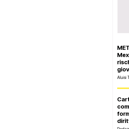
MET
Mexi
risc
giov
Aluisi 
Car
comp
form
diri
Redaz