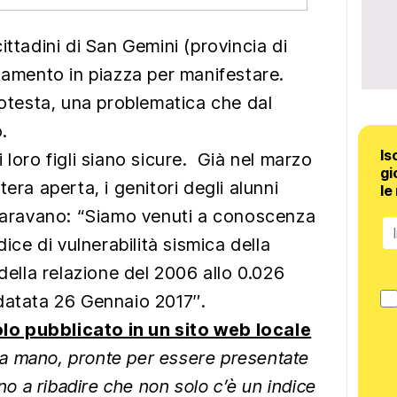
ittadini di San Gemini (provincia di
ntamento in piazza per manifestare.
rotesta, una problematica che dal
.
Is
 loro figli siano sicure. Già nel marzo
gi
era aperta, i genitori degli alunni
le
hiaravano: “Siamo venuti a conoscenza
dice di vulnerabilità sismica della
 della relazione del 2006 allo 0.026
datata 26 Gennaio 2017″.
olo pubblicato in un sito web locale
lla mano, pronte per essere presentate
ono a ribadire che non solo c’è un indice