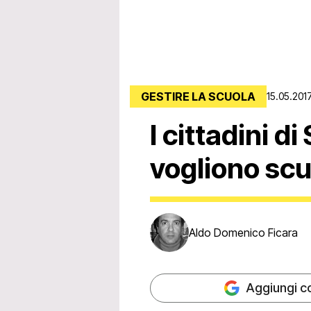
GESTIRE LA SCUOLA
15.05.201
I cittadini d
vogliono scu
Aldo Domenico Ficara
Aggiungi c