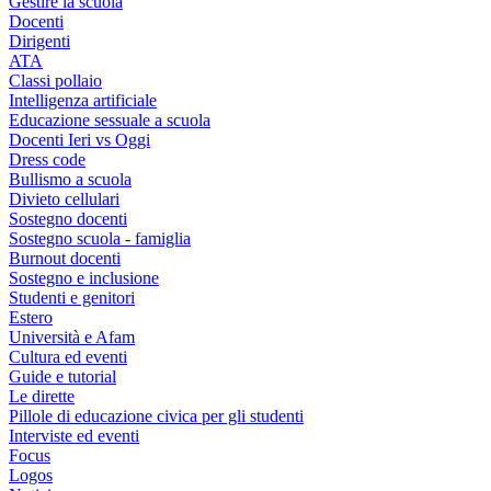
Gestire la scuola
Docenti
Dirigenti
ATA
Classi pollaio
Intelligenza artificiale
Educazione sessuale a scuola
Docenti Ieri vs Oggi
Dress code
Bullismo a scuola
Divieto cellulari
Sostegno docenti
Sostegno scuola - famiglia
Burnout docenti
Sostegno e inclusione
Studenti e genitori
Estero
Università e Afam
Cultura ed eventi
Guide e tutorial
Le dirette
Pillole di educazione civica per gli studenti
Interviste ed eventi
Focus
Logos