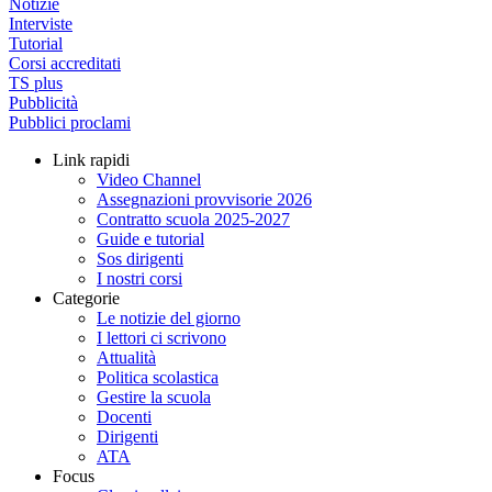
Notizie
Interviste
Tutorial
Corsi accreditati
TS plus
Pubblicità
Pubblici proclami
Link rapidi
Video Channel
Assegnazioni provvisorie 2026
Contratto scuola 2025-2027
Guide e tutorial
Sos dirigenti
I nostri corsi
Categorie
Le notizie del giorno
I lettori ci scrivono
Attualità
Politica scolastica
Gestire la scuola
Docenti
Dirigenti
ATA
Focus