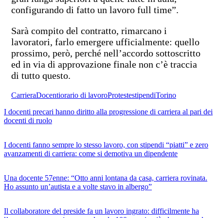
configurando di fatto un lavoro full time”.
Sarà compito del contratto, rimarcano i
lavoratori, farlo emergere ufficialmente: quello
prossimo, però, perché nell’accordo sottoscritto
ed in via di approvazione finale non c’è traccia
di tutto questo.
Carriera
Docenti
orario di lavoro
Proteste
stipendi
Torino
I docenti precari hanno diritto alla progressione di carriera al pari dei
docenti di ruolo
I docenti fanno sempre lo stesso lavoro, con stipendi “piatti” e zero
avanzamenti di carriera: come si demotiva un dipendente
Una docente 57enne: “Otto anni lontana da casa, carriera rovinata.
Ho assunto un’autista e a volte stavo in albergo”
Il collaboratore del preside fa un lavoro ingrato: difficilmente ha