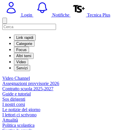
Login
Notifiche
Tecnica Plus
Link rapidi
Categorie
Focus
Altri temi
Video
Servizi
Video Channel
Assegnazioni provvisorie 2026
Contratto scuola 2025-2027
Guide e tutorial
Sos dirigenti
I nostri corsi
Le notizie del giorno
I lettori ci scrivono
Attualità
Politica scolastica