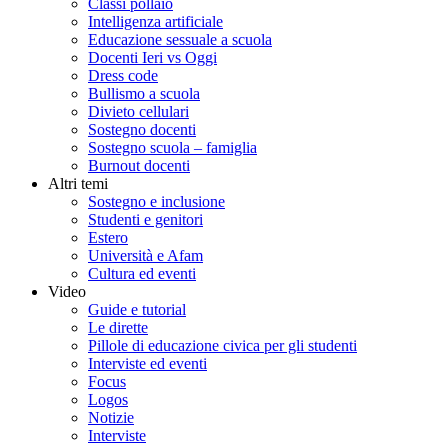
Classi pollaio
Intelligenza artificiale
Educazione sessuale a scuola
Docenti Ieri vs Oggi
Dress code
Bullismo a scuola
Divieto cellulari
Sostegno docenti
Sostegno scuola – famiglia
Burnout docenti
Altri temi
Sostegno e inclusione
Studenti e genitori
Estero
Università e Afam
Cultura ed eventi
Video
Guide e tutorial
Le dirette
Pillole di educazione civica per gli studenti
Interviste ed eventi
Focus
Logos
Notizie
Interviste