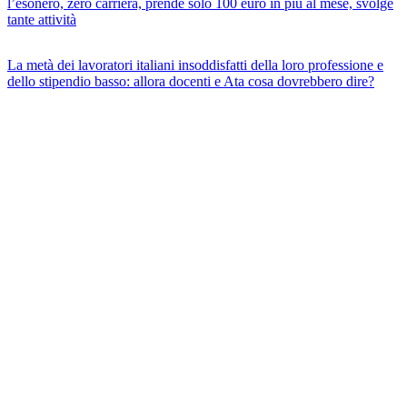
l’esonero, zero carriera, prende solo 100 euro in più al mese, svolge
tante attività
La metà dei lavoratori italiani insoddisfatti della loro professione e
dello stipendio basso: allora docenti e Ata cosa dovrebbero dire?