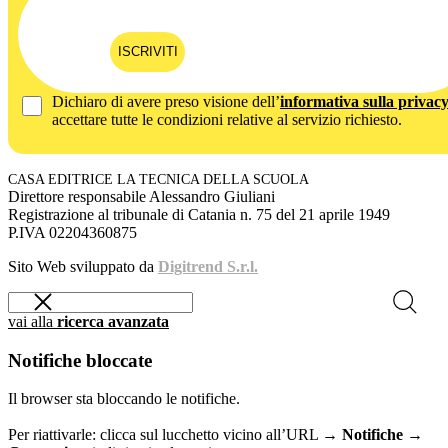
ISCRIVITI
Dichiaro di avere preso visione dell’
informativa sulla privac
accettare tutte le condizioni relative al servizio richiesto.
CASA EDITRICE LA TECNICA DELLA SCUOLA
Direttore responsabile Alessandro Giuliani
Registrazione al tribunale di Catania n. 75 del 21 aprile 1949
P.IVA 02204360875
Sito Web sviluppato da
Digitrend S.r.l.
vai alla
ricerca avanzata
Notifiche bloccate
Il browser sta bloccando le notifiche.
Per riattivarle: clicca sul lucchetto vicino all’URL →
Notifiche →