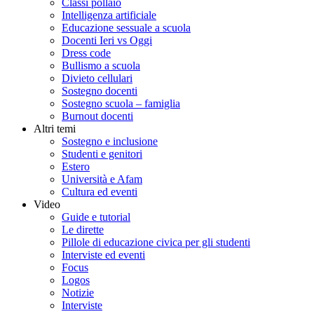
Classi pollaio
Intelligenza artificiale
Educazione sessuale a scuola
Docenti Ieri vs Oggi
Dress code
Bullismo a scuola
Divieto cellulari
Sostegno docenti
Sostegno scuola – famiglia
Burnout docenti
Altri temi
Sostegno e inclusione
Studenti e genitori
Estero
Università e Afam
Cultura ed eventi
Video
Guide e tutorial
Le dirette
Pillole di educazione civica per gli studenti
Interviste ed eventi
Focus
Logos
Notizie
Interviste