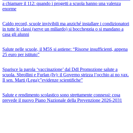
a chiamare il 112: quando i progetti a scuola hanno una valenza
enorme
Caldo record, scuole invivibili ma anziché installare i condizionatori
in tutte le classi (serve un miliardo) si boccheggia o si mandano a
casa gli alunni
Salute nelle scuole, il M5S si astiene: “Risorse insufficienti, appena
25 euro per istituto”
Sparisce la parola ‘vaccinazione’ dal Ddl Promozione salute a
scuola. Sbrollini e Furlan (Iv): il Governo strizza l’occhio ai no vax.
Il sen. Marti (Lega):”evidenze scientifiche”
Salute e rendimento scolastico sono strettamente connessi: cosa
prevede il nuovo Piano Nazionale della Prevenzione 2026-2031