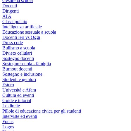
Gestire la scuola
Docenti
Dirigenti
ATA
Classi pollaio
Intelligenza artificiale
Educazione sessuale a scuola
Docenti Ieri vs Oggi
Dress code
Bullismo a scuola
Divieto cellulari
Sostegno docenti
Sostegno scuola - famiglia
Burnout docenti
Sostegno e inclusione
Studenti e genitori
Estero
Università e Afam
Cultura ed eventi
Guide e tutorial
Le dirette
Pillole di educazione civica per gli studenti
Interviste ed eventi
Focus
Logos