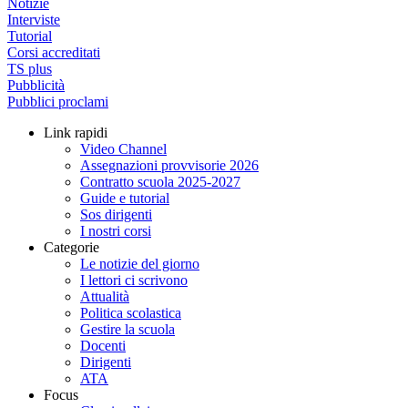
Notizie
Interviste
Tutorial
Corsi accreditati
TS plus
Pubblicità
Pubblici proclami
Link rapidi
Video Channel
Assegnazioni provvisorie 2026
Contratto scuola 2025-2027
Guide e tutorial
Sos dirigenti
I nostri corsi
Categorie
Le notizie del giorno
I lettori ci scrivono
Attualità
Politica scolastica
Gestire la scuola
Docenti
Dirigenti
ATA
Focus