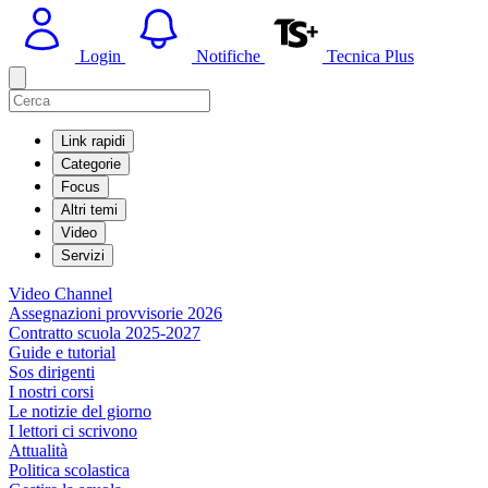
Login
Notifiche
Tecnica Plus
Link rapidi
Categorie
Focus
Altri temi
Video
Servizi
Video Channel
Assegnazioni provvisorie 2026
Contratto scuola 2025-2027
Guide e tutorial
Sos dirigenti
I nostri corsi
Le notizie del giorno
I lettori ci scrivono
Attualità
Politica scolastica