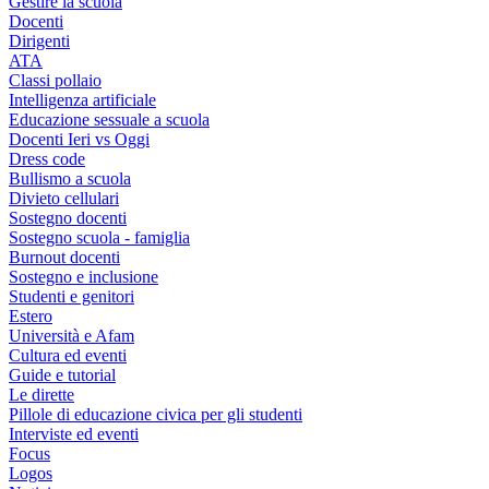
Gestire la scuola
Docenti
Dirigenti
ATA
Classi pollaio
Intelligenza artificiale
Educazione sessuale a scuola
Docenti Ieri vs Oggi
Dress code
Bullismo a scuola
Divieto cellulari
Sostegno docenti
Sostegno scuola - famiglia
Burnout docenti
Sostegno e inclusione
Studenti e genitori
Estero
Università e Afam
Cultura ed eventi
Guide e tutorial
Le dirette
Pillole di educazione civica per gli studenti
Interviste ed eventi
Focus
Logos