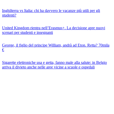
Inghilterra vs Italia: chi ha davvero le vacanze più utili per gli
studenti?
United Kingdom rientra nell’Erasmus+. La decisione apre nuovi
scenari per studenti e insegnanti
George, il figlio del principe William, andrà ad Eton. Retta? 70mila
€
Sigarette elettroniche usa e getta, fanno male alla salute: in Belgio
arriva il divieto anche nelle aree vicine a scuole e ospedali