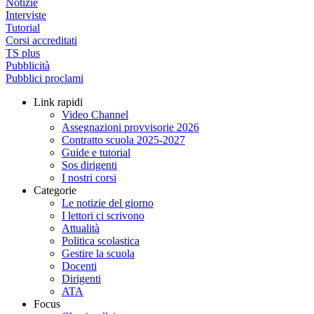
Notizie
Interviste
Tutorial
Corsi accreditati
TS plus
Pubblicità
Pubblici proclami
Link rapidi
Video Channel
Assegnazioni provvisorie 2026
Contratto scuola 2025-2027
Guide e tutorial
Sos dirigenti
I nostri corsi
Categorie
Le notizie del giorno
I lettori ci scrivono
Attualità
Politica scolastica
Gestire la scuola
Docenti
Dirigenti
ATA
Focus