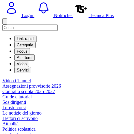
Login
Notifiche
Tecnica Plus
Link rapidi
Categorie
Focus
Altri temi
Video
Servizi
Video Channel
Assegnazioni provvisorie 2026
Contratto scuola 2025-2027
Guide e tutorial
Sos dirigenti
I nostri corsi
Le notizie del giorno
I lettori ci scrivono
Attualità
Politica scolastica