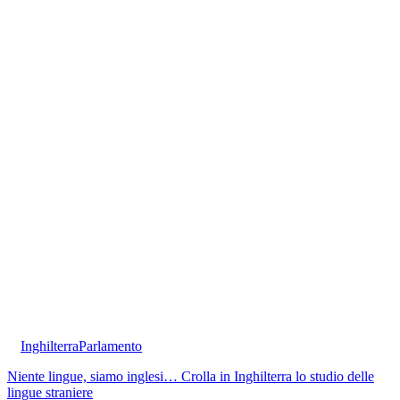
Inghilterra
Parlamento
Niente lingue, siamo inglesi… Crolla in Inghilterra lo studio delle
lingue straniere