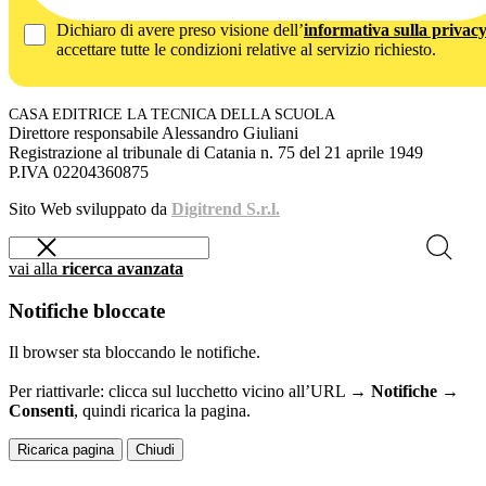
Dichiaro di avere preso visione dell’
informativa sulla privac
accettare tutte le condizioni relative al servizio richiesto.
CASA EDITRICE LA TECNICA DELLA SCUOLA
Direttore responsabile Alessandro Giuliani
Registrazione al tribunale di Catania n. 75 del 21 aprile 1949
P.IVA 02204360875
Sito Web sviluppato da
Digitrend S.r.l.
vai alla
ricerca avanzata
Notifiche bloccate
Il browser sta bloccando le notifiche.
Per riattivarle: clicca sul lucchetto vicino all’URL →
Notifiche →
Consenti
, quindi ricarica la pagina.
Ricarica pagina
Chiudi