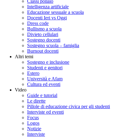
Classi pollaio
Intelligenza artificiale
Educazione sessuale a scuola
Docenti Ieri vs Oggi
Dress code
Bullismo a scuola
Divieto cellulari
Sostegno docenti
Sostegno scuola – famiglia
Burnout docenti
Altri temi
Sostegno e inclusione
Studenti e genitori
Estero
Università e Afam
Cultura ed eventi
Video
Guide e tutorial
Le dirette
Pillole di educazione civica per gli studenti
Interviste ed eventi
Focus
Logos
Notizie
Interviste