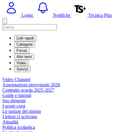
Login
Notifiche
Tecnica Plus
Link rapidi
Categorie
Focus
Altri temi
Video
Servizi
Video Channel
Assegnazioni provvisorie 2026
Contratto scuola 2025-2027
Guide e tutorial
Sos dirigenti
I nostri corsi
Le notizie del giorno
I lettori ci scrivono
Attualità
Politica scolastica