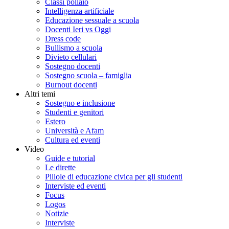
Classi pollaio
Intelligenza artificiale
Educazione sessuale a scuola
Docenti Ieri vs Oggi
Dress code
Bullismo a scuola
Divieto cellulari
Sostegno docenti
Sostegno scuola – famiglia
Burnout docenti
Altri temi
Sostegno e inclusione
Studenti e genitori
Estero
Università e Afam
Cultura ed eventi
Video
Guide e tutorial
Le dirette
Pillole di educazione civica per gli studenti
Interviste ed eventi
Focus
Logos
Notizie
Interviste