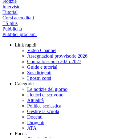
Notizie
Interviste
Tutorial
Corsi accreditati
TS plus
Pubblicità
Pubblici proclami
Link rapidi
Video Channel
Assegnazioni provvisorie 2026
Contratto scuola 2025-2027
Guide e tutorial
Sos dirigenti
I nostri corsi
Categorie
Le notizie del giorno
I lettori ci scrivono
Attualità
Politica scolastica
Gestire la scuola
Docenti
Dirigenti
ATA
Focus