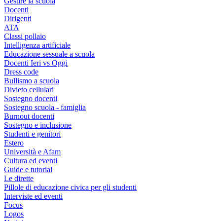
Gestire la scuola
Docenti
Dirigenti
ATA
Classi pollaio
Intelligenza artificiale
Educazione sessuale a scuola
Docenti Ieri vs Oggi
Dress code
Bullismo a scuola
Divieto cellulari
Sostegno docenti
Sostegno scuola - famiglia
Burnout docenti
Sostegno e inclusione
Studenti e genitori
Estero
Università e Afam
Cultura ed eventi
Guide e tutorial
Le dirette
Pillole di educazione civica per gli studenti
Interviste ed eventi
Focus
Logos