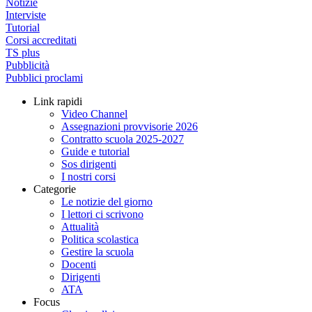
Notizie
Interviste
Tutorial
Corsi accreditati
TS plus
Pubblicità
Pubblici proclami
Link rapidi
Video Channel
Assegnazioni provvisorie 2026
Contratto scuola 2025-2027
Guide e tutorial
Sos dirigenti
I nostri corsi
Categorie
Le notizie del giorno
I lettori ci scrivono
Attualità
Politica scolastica
Gestire la scuola
Docenti
Dirigenti
ATA
Focus