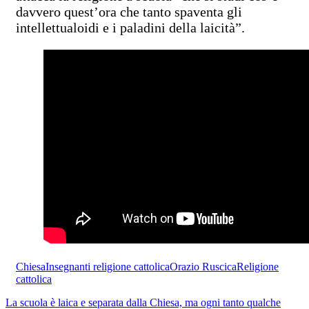
davvero quest’ora che tanto spaventa gli
intellettualoidi e i paladini della laicità”.
Chiesa
Insegnanti religione cattolica
Orazio Ruscica
Religione
cattolica
La scuola è laica e separata dalla Chiesa, ma ogni tanto qualche