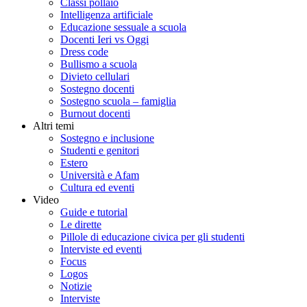
Classi pollaio
Intelligenza artificiale
Educazione sessuale a scuola
Docenti Ieri vs Oggi
Dress code
Bullismo a scuola
Divieto cellulari
Sostegno docenti
Sostegno scuola – famiglia
Burnout docenti
Altri temi
Sostegno e inclusione
Studenti e genitori
Estero
Università e Afam
Cultura ed eventi
Video
Guide e tutorial
Le dirette
Pillole di educazione civica per gli studenti
Interviste ed eventi
Focus
Logos
Notizie
Interviste