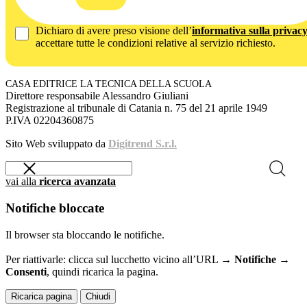
Dichiaro di avere preso visione dell’
informativa sulla privac
accettare tutte le condizioni relative al servizio richiesto.
CASA EDITRICE LA TECNICA DELLA SCUOLA
Direttore responsabile Alessandro Giuliani
Registrazione al tribunale di Catania n. 75 del 21 aprile 1949
P.IVA 02204360875
Sito Web sviluppato da
Digitrend S.r.l.
vai alla
ricerca avanzata
Notifiche bloccate
Il browser sta bloccando le notifiche.
Per riattivarle: clicca sul lucchetto vicino all’URL →
Notifiche →
Consenti
, quindi ricarica la pagina.
Ricarica pagina
Chiudi