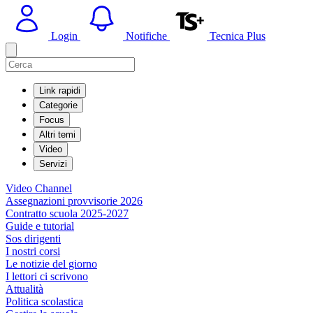
Login
Notifiche
Tecnica Plus
Link rapidi
Categorie
Focus
Altri temi
Video
Servizi
Video Channel
Assegnazioni provvisorie 2026
Contratto scuola 2025-2027
Guide e tutorial
Sos dirigenti
I nostri corsi
Le notizie del giorno
I lettori ci scrivono
Attualità
Politica scolastica