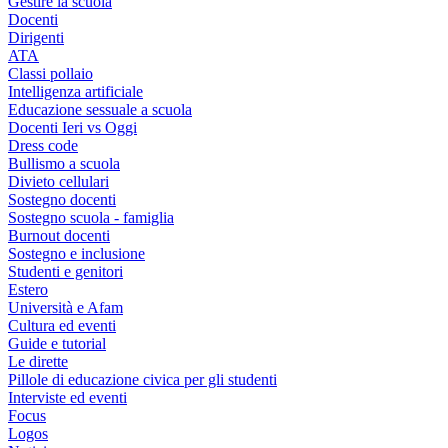
Gestire la scuola
Docenti
Dirigenti
ATA
Classi pollaio
Intelligenza artificiale
Educazione sessuale a scuola
Docenti Ieri vs Oggi
Dress code
Bullismo a scuola
Divieto cellulari
Sostegno docenti
Sostegno scuola - famiglia
Burnout docenti
Sostegno e inclusione
Studenti e genitori
Estero
Università e Afam
Cultura ed eventi
Guide e tutorial
Le dirette
Pillole di educazione civica per gli studenti
Interviste ed eventi
Focus
Logos