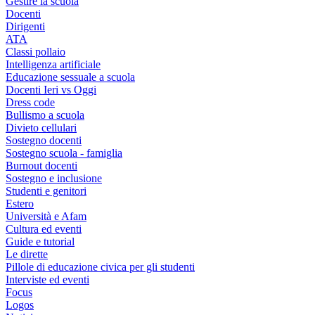
Gestire la scuola
Docenti
Dirigenti
ATA
Classi pollaio
Intelligenza artificiale
Educazione sessuale a scuola
Docenti Ieri vs Oggi
Dress code
Bullismo a scuola
Divieto cellulari
Sostegno docenti
Sostegno scuola - famiglia
Burnout docenti
Sostegno e inclusione
Studenti e genitori
Estero
Università e Afam
Cultura ed eventi
Guide e tutorial
Le dirette
Pillole di educazione civica per gli studenti
Interviste ed eventi
Focus
Logos