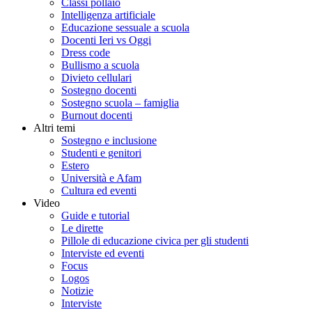
Classi pollaio
Intelligenza artificiale
Educazione sessuale a scuola
Docenti Ieri vs Oggi
Dress code
Bullismo a scuola
Divieto cellulari
Sostegno docenti
Sostegno scuola – famiglia
Burnout docenti
Altri temi
Sostegno e inclusione
Studenti e genitori
Estero
Università e Afam
Cultura ed eventi
Video
Guide e tutorial
Le dirette
Pillole di educazione civica per gli studenti
Interviste ed eventi
Focus
Logos
Notizie
Interviste