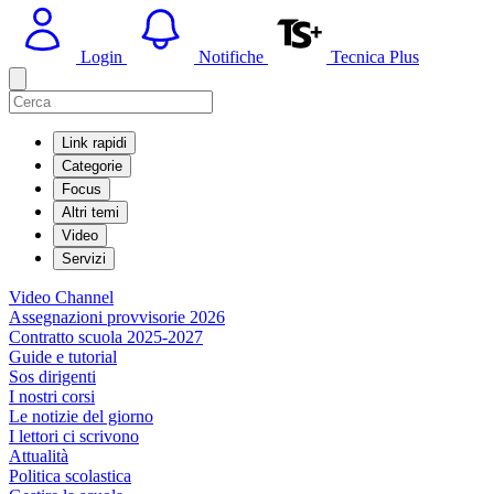
Login
Notifiche
Tecnica Plus
Link rapidi
Categorie
Focus
Altri temi
Video
Servizi
Video Channel
Assegnazioni provvisorie 2026
Contratto scuola 2025-2027
Guide e tutorial
Sos dirigenti
I nostri corsi
Le notizie del giorno
I lettori ci scrivono
Attualità
Politica scolastica