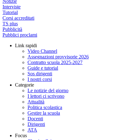
Notizie
Interviste
Tutorial
Corsi accreditati
TS plus
Pubblicità
Pubblici proclami
Link rapidi
Video Channel
Assegnazioni provvisorie 2026
Contratto scuola 2025-2027
Guide e tutorial
Sos dirigenti
I nostri corsi
Categorie
Le notizie del giorno
I lettori ci scrivono
Attualità
Politica scolastica
Gestire la scuola
Docenti
Dirigenti
ATA
Focus