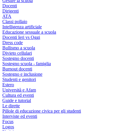
Gestire la scuola
Docenti
Dirigenti
ATA
Classi pollaio
Intelligenza artificiale
Educazione sessuale a scuola
Docenti Ieri vs Oggi
Dress code
Bullismo a scuola
Divieto cellulari
Sostegno docenti
Sostegno scuola - famiglia
Burnout docenti
Sostegno e inclusione
Studenti e genitori
Estero
Università e Afam
Cultura ed eventi
Guide e tutorial
Le dirette
Pillole di educazione civica per gli studenti
Interviste ed eventi
Focus
Logos