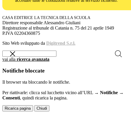
accettare tutte le condizioni relative al servizio richiesto.
CASA EDITRICE LA TECNICA DELLA SCUOLA
Direttore responsabile Alessandro Giuliani
Registrazione al tribunale di Catania n. 75 del 21 aprile 1949
P.IVA 02204360875
Sito Web sviluppato da
Digitrend S.r.l.
vai alla
ricerca avanzata
Notifiche bloccate
Il browser sta bloccando le notifiche.
Per riattivarle: clicca sul lucchetto vicino all’URL →
Notifiche →
Consenti
, quindi ricarica la pagina.
Ricarica pagina
Chiudi