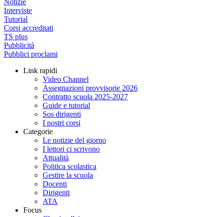
Notizie
Interviste
Tutorial
Corsi accreditati
TS plus
Pubblicità
Pubblici proclami
Link rapidi
Video Channel
Assegnazioni provvisorie 2026
Contratto scuola 2025-2027
Guide e tutorial
Sos dirigenti
I nostri corsi
Categorie
Le notizie del giorno
I lettori ci scrivono
Attualità
Politica scolastica
Gestire la scuola
Docenti
Dirigenti
ATA
Focus