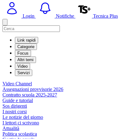
Login
Notifiche
Tecnica Plus
Link rapidi
Categorie
Focus
Altri temi
Video
Servizi
Video Channel
Assegnazioni provvisorie 2026
Contratto scuola 2025-2027
Guide e tutorial
Sos dirigenti
I nostri corsi
Le notizie del giorno
I lettori ci scrivono
Attualità
Politica scolastica