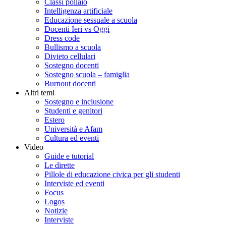
Classi pollaio
Intelligenza artificiale
Educazione sessuale a scuola
Docenti Ieri vs Oggi
Dress code
Bullismo a scuola
Divieto cellulari
Sostegno docenti
Sostegno scuola – famiglia
Burnout docenti
Altri temi
Sostegno e inclusione
Studenti e genitori
Estero
Università e Afam
Cultura ed eventi
Video
Guide e tutorial
Le dirette
Pillole di educazione civica per gli studenti
Interviste ed eventi
Focus
Logos
Notizie
Interviste