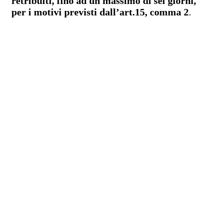
retribuiti, fino ad un massimo di sei giorni,
per i motivi previsti dall’art.15, comma 2
.