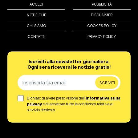
ACCEDI
PUBBLICITÀ
NOTIFICHE
DISCLAIMER
CHI SIAMO
COOKIES POLICY
CONTATTI
PRIVACY POLICY
Iscriviti alla newsletter giornaliera.
Ogni sera riceverai le notizie gratis!
ISCRIVITI
Dichiaro di avere preso visione dell’
informativa sulla
privacy
e di accettare tutte le condizioni relative al
servizio richiesto.