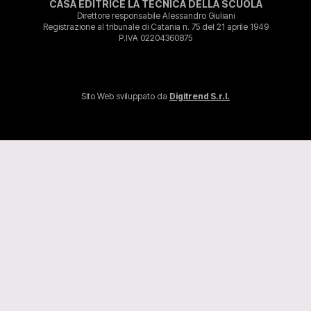
CASA EDITRICE LA TECNICA DELLA SCUOLA
Direttore responsabile Alessandro Giuliani
Registrazione al tribunale di Catania n. 75 del 21 aprile 1949
P.IVA 02204360875
Sito Web sviluppato da
Digitrend S.r.l.