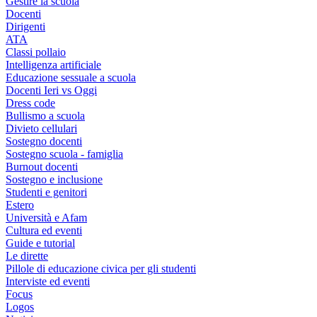
Gestire la scuola
Docenti
Dirigenti
ATA
Classi pollaio
Intelligenza artificiale
Educazione sessuale a scuola
Docenti Ieri vs Oggi
Dress code
Bullismo a scuola
Divieto cellulari
Sostegno docenti
Sostegno scuola - famiglia
Burnout docenti
Sostegno e inclusione
Studenti e genitori
Estero
Università e Afam
Cultura ed eventi
Guide e tutorial
Le dirette
Pillole di educazione civica per gli studenti
Interviste ed eventi
Focus
Logos