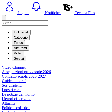
Login
Notifiche
Tecnica Plus
Link rapidi
Categorie
Focus
Altri temi
Video
Servizi
Video Channel
Assegnazioni provvisorie 2026
Contratto scuola 2025-2027
Guide e tutorial
Sos dirigenti
I nostri corsi
Le notizie del giorno
I lettori ci scrivono
Attualità
Politica scolastica