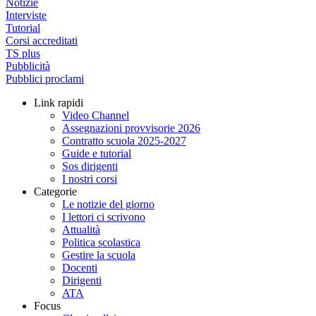
Notizie
Interviste
Tutorial
Corsi accreditati
TS plus
Pubblicità
Pubblici proclami
Link rapidi
Video Channel
Assegnazioni provvisorie 2026
Contratto scuola 2025-2027
Guide e tutorial
Sos dirigenti
I nostri corsi
Categorie
Le notizie del giorno
I lettori ci scrivono
Attualità
Politica scolastica
Gestire la scuola
Docenti
Dirigenti
ATA
Focus