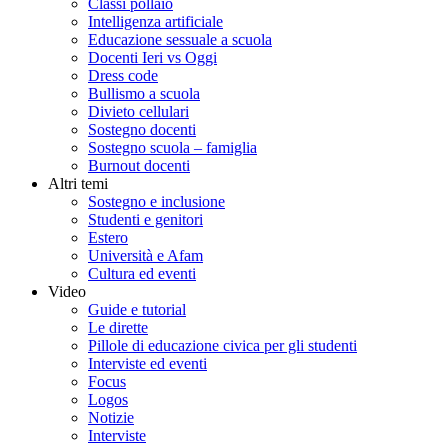
Classi pollaio
Intelligenza artificiale
Educazione sessuale a scuola
Docenti Ieri vs Oggi
Dress code
Bullismo a scuola
Divieto cellulari
Sostegno docenti
Sostegno scuola – famiglia
Burnout docenti
Altri temi
Sostegno e inclusione
Studenti e genitori
Estero
Università e Afam
Cultura ed eventi
Video
Guide e tutorial
Le dirette
Pillole di educazione civica per gli studenti
Interviste ed eventi
Focus
Logos
Notizie
Interviste