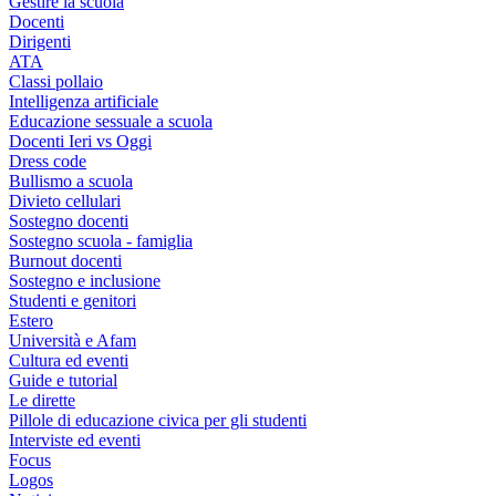
Gestire la scuola
Docenti
Dirigenti
ATA
Classi pollaio
Intelligenza artificiale
Educazione sessuale a scuola
Docenti Ieri vs Oggi
Dress code
Bullismo a scuola
Divieto cellulari
Sostegno docenti
Sostegno scuola - famiglia
Burnout docenti
Sostegno e inclusione
Studenti e genitori
Estero
Università e Afam
Cultura ed eventi
Guide e tutorial
Le dirette
Pillole di educazione civica per gli studenti
Interviste ed eventi
Focus
Logos