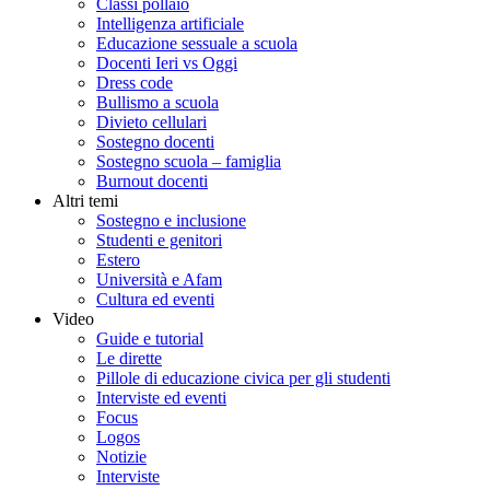
Classi pollaio
Intelligenza artificiale
Educazione sessuale a scuola
Docenti Ieri vs Oggi
Dress code
Bullismo a scuola
Divieto cellulari
Sostegno docenti
Sostegno scuola – famiglia
Burnout docenti
Altri temi
Sostegno e inclusione
Studenti e genitori
Estero
Università e Afam
Cultura ed eventi
Video
Guide e tutorial
Le dirette
Pillole di educazione civica per gli studenti
Interviste ed eventi
Focus
Logos
Notizie
Interviste