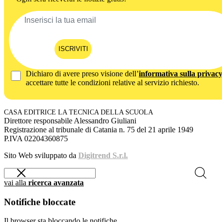
ISCRIVITI
Dichiaro di avere preso visione dell’
informativa sulla privac
accettare tutte le condizioni relative al servizio richiesto.
CASA EDITRICE LA TECNICA DELLA SCUOLA
Direttore responsabile Alessandro Giuliani
Registrazione al tribunale di Catania n. 75 del 21 aprile 1949
P.IVA 02204360875
Sito Web sviluppato da
Digitrend S.r.l.
vai alla
ricerca avanzata
Notifiche bloccate
Il browser sta bloccando le notifiche.