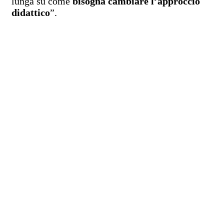
lunga su come
bisogna cambiare l’approccio
didattico
”.