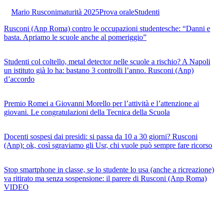
Mario Rusconi
maturità 2025
Prova orale
Studenti
Rusconi (Anp Roma) contro le occupazioni studentesche: “Danni e
basta. Apriamo le scuole anche al pomeriggio”
Studenti col coltello, metal detector nelle scuole a rischio? A Napoli
un istituto già lo ha: bastano 3 controlli l’anno. Rusconi (Anp)
d’accordo
Premio Romei a Giovanni Morello per l’attività e l’attenzione ai
giovani. Le congratulazioni della Tecnica della Scuola
Docenti sospesi dai presidi: si passa da 10 a 30 giorni? Rusconi
(Anp): ok, così sgraviamo gli Usr, chi vuole può sempre fare ricorso
Stop smartphone in classe, se lo studente lo usa (anche a ricreazione)
va ritirato ma senza sospensione: il parere di Rusconi (Anp Roma)
VIDEO