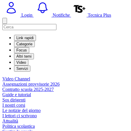
Login
Notifiche
Tecnica Plus
Link rapidi
Categorie
Focus
Altri temi
Video
Servizi
Video Channel
Assegnazioni provvisorie 2026
Contratto scuola 2025-2027
Guide e tutorial
Sos dirigenti
I nostri corsi
Le notizie del giorno
I lettori ci scrivono
Attualità
Politica scolastica