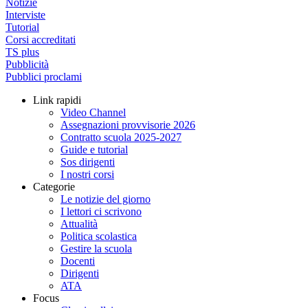
Notizie
Interviste
Tutorial
Corsi accreditati
TS plus
Pubblicità
Pubblici proclami
Link rapidi
Video Channel
Assegnazioni provvisorie 2026
Contratto scuola 2025-2027
Guide e tutorial
Sos dirigenti
I nostri corsi
Categorie
Le notizie del giorno
I lettori ci scrivono
Attualità
Politica scolastica
Gestire la scuola
Docenti
Dirigenti
ATA
Focus