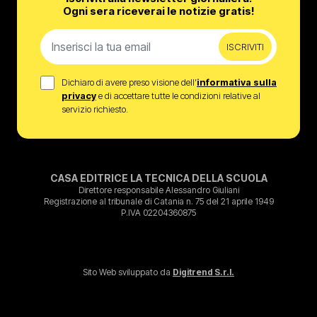
Ogni sera riceverai le notizie gratis!
ISCRIVITI
Dichiaro di avere preso visione dell’
informativa sulla
privacy
e di accettare tutte le condizioni relative al
servizio richiesto.
CASA EDITRICE LA TECNICA DELLA SCUOLA
Direttore responsabile Alessandro Giuliani
Registrazione al tribunale di Catania n. 75 del 21 aprile 1949
P.IVA 02204360875
Sito Web sviluppato da
Digitrend S.r.l.