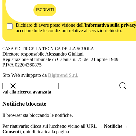
ISCRIVITI
Dichiaro di avere preso visione dell’
informativa sulla privac
accettare tutte le condizioni relative al servizio richiesto.
CASA EDITRICE LA TECNICA DELLA SCUOLA
Direttore responsabile Alessandro Giuliani
Registrazione al tribunale di Catania n. 75 del 21 aprile 1949
P.IVA 02204360875
Sito Web sviluppato da
Digitrend S.r.l.
vai alla
ricerca avanzata
Notifiche bloccate
Il browser sta bloccando le notifiche.
Per riattivarle: clicca sul lucchetto vicino all’URL →
Notifiche →
Consenti
, quindi ricarica la pagina.