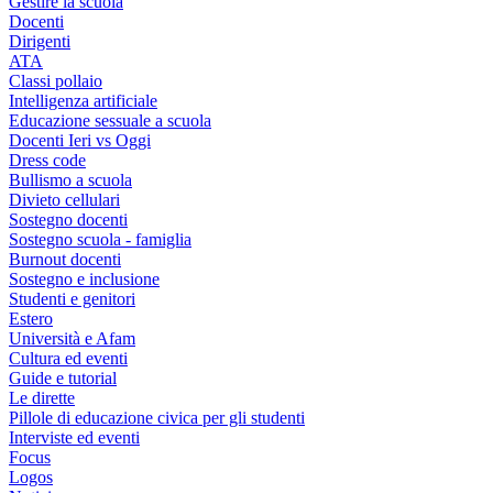
Gestire la scuola
Docenti
Dirigenti
ATA
Classi pollaio
Intelligenza artificiale
Educazione sessuale a scuola
Docenti Ieri vs Oggi
Dress code
Bullismo a scuola
Divieto cellulari
Sostegno docenti
Sostegno scuola - famiglia
Burnout docenti
Sostegno e inclusione
Studenti e genitori
Estero
Università e Afam
Cultura ed eventi
Guide e tutorial
Le dirette
Pillole di educazione civica per gli studenti
Interviste ed eventi
Focus
Logos