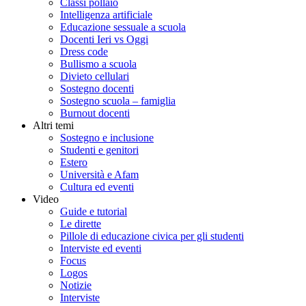
Classi pollaio
Intelligenza artificiale
Educazione sessuale a scuola
Docenti Ieri vs Oggi
Dress code
Bullismo a scuola
Divieto cellulari
Sostegno docenti
Sostegno scuola – famiglia
Burnout docenti
Altri temi
Sostegno e inclusione
Studenti e genitori
Estero
Università e Afam
Cultura ed eventi
Video
Guide e tutorial
Le dirette
Pillole di educazione civica per gli studenti
Interviste ed eventi
Focus
Logos
Notizie
Interviste