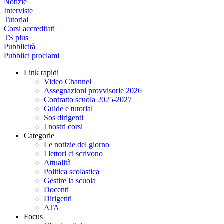
Notizie
Interviste
Tutorial
Corsi accreditati
TS plus
Pubblicità
Pubblici proclami
Link rapidi
Video Channel
Assegnazioni provvisorie 2026
Contratto scuola 2025-2027
Guide e tutorial
Sos dirigenti
I nostri corsi
Categorie
Le notizie del giorno
I lettori ci scrivono
Attualità
Politica scolastica
Gestire la scuola
Docenti
Dirigenti
ATA
Focus