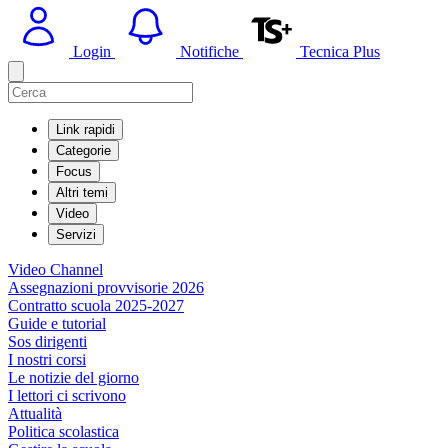
Login
Notifiche
Tecnica Plus
Link rapidi
Categorie
Focus
Altri temi
Video
Servizi
Video Channel
Assegnazioni provvisorie 2026
Contratto scuola 2025-2027
Guide e tutorial
Sos dirigenti
I nostri corsi
Le notizie del giorno
I lettori ci scrivono
Attualità
Politica scolastica