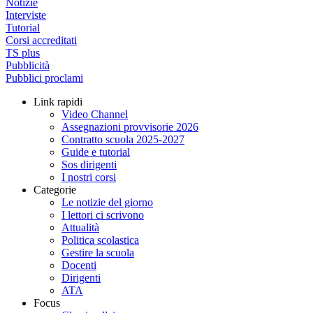
Notizie
Interviste
Tutorial
Corsi accreditati
TS plus
Pubblicità
Pubblici proclami
Link rapidi
Video Channel
Assegnazioni provvisorie 2026
Contratto scuola 2025-2027
Guide e tutorial
Sos dirigenti
I nostri corsi
Categorie
Le notizie del giorno
I lettori ci scrivono
Attualità
Politica scolastica
Gestire la scuola
Docenti
Dirigenti
ATA
Focus