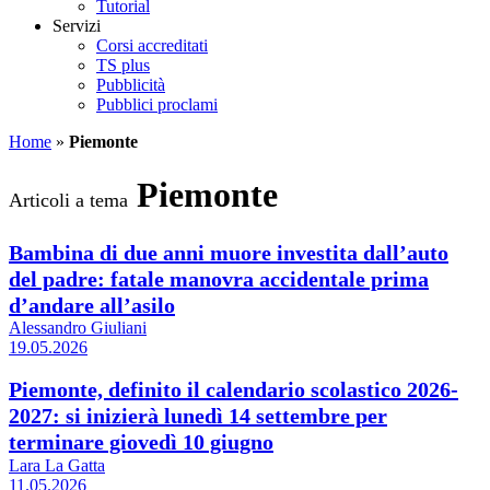
Tutorial
Servizi
Corsi accreditati
TS plus
Pubblicità
Pubblici proclami
Home
»
Piemonte
Piemonte
Articoli a tema
Bambina di due anni muore investita dall’auto
del padre: fatale manovra accidentale prima
d’andare all’asilo
Alessandro Giuliani
19.05.2026
Piemonte, definito il calendario scolastico 2026-
2027: si inizierà lunedì 14 settembre per
terminare giovedì 10 giugno
Lara La Gatta
11.05.2026