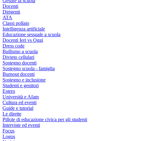
Gestire la scuola
Docenti
Dirigenti
ATA
Classi pollaio
Intelligenza artificiale
Educazione sessuale a scuola
Docenti Ieri vs Oggi
Dress code
Bullismo a scuola
Divieto cellulari
Sostegno docenti
Sostegno scuola - famiglia
Burnout docenti
Sostegno e inclusione
Studenti e genitori
Estero
Università e Afam
Cultura ed eventi
Guide e tutorial
Le dirette
Pillole di educazione civica per gli studenti
Interviste ed eventi
Focus
Logos