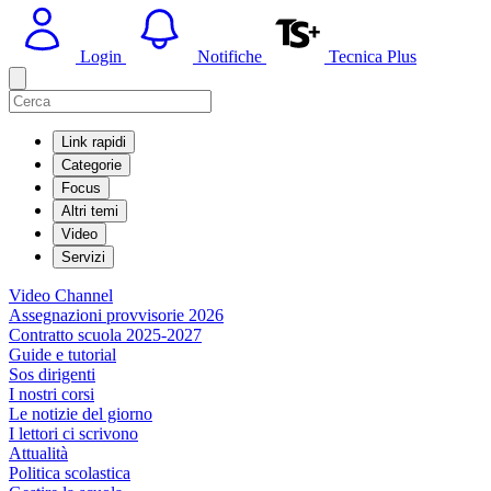
Login
Notifiche
Tecnica Plus
Link rapidi
Categorie
Focus
Altri temi
Video
Servizi
Video Channel
Assegnazioni provvisorie 2026
Contratto scuola 2025-2027
Guide e tutorial
Sos dirigenti
I nostri corsi
Le notizie del giorno
I lettori ci scrivono
Attualità
Politica scolastica