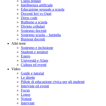
Classi pollaio
Intelligenza artificiale
Educazione sessuale a scuola
Docenti Ieri vs Oggi
Dress code
Bullismo a scuola
Divieto cellulari
Sostegno docenti
Sostegno scuola – famiglia
Burnout docenti
Altri temi
Sostegno e inclusione
Studenti e genitori
Estero
Università e Afam
Cultura ed eventi
Video
Guide e tutorial
Le dirette
Pillole di educazione civica per gli studenti
Interviste ed eventi
Focus
Logos
Notizie
Interviste