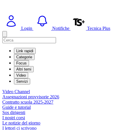
Login
Notifiche
Tecnica Plus
Link rapidi
Categorie
Focus
Altri temi
Video
Servizi
Video Channel
Assegnazioni provvisorie 2026
Contratto scuola 2025-2027
Guide e tutorial
Sos dirigenti
I nostri corsi
Le notizie del giorno
I lettori ci scrivono