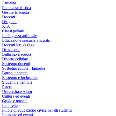
Attualità
Politica scolastica
Gestire la scuola
Docenti
Dirigenti
ATA
Classi pollaio
Intelligenza artificiale
Educazione sessuale a scuola
Docenti Ieri vs Oggi
Dress code
Bullismo a scuola
Divieto cellulari
Sostegno docenti
Sostegno scuola - famiglia
Burnout docenti
Sostegno e inclusione
Studenti e genitori
Estero
Università e Afam
Cultura ed eventi
Guide e tutorial
Le dirette
Pillole di educazione civica per gli studenti
Interviste ed eventi