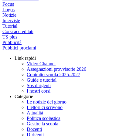
Focus
Logos
Notizie
Interviste
Tutorial
Corsi accreditati
TS plus
Pubblicità
Pubblici proclami
Link rapidi
Video Channel
Assegnazioni provvisorie 2026
Contratto scuola 2025-2027
Guide e tutorial
Sos dirigenti
I nostri corsi
Categorie
Le notizie del giorno
I lettori ci scrivono
Attualità
Politica scolastica
Gestire la scuola
Docenti
Dirigenti