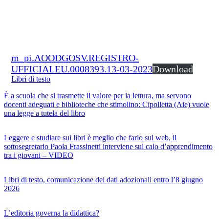
m_pi.AOODGOSV.REGISTRO-
UFFICIALEU.0008393.13-03-2023
Download
Libri di testo
È a scuola che si trasmette il valore per la lettura, ma servono
docenti adeguati e biblioteche che stimolino: Cipolletta (Aie) vuole
una legge a tutela del libro
Leggere e studiare sui libri è meglio che farlo sul web, il
sottosegretario Paola Frassinetti interviene sul calo d’apprendimento
tra i giovani – VIDEO
Libri di testo, comunicazione dei dati adozionali entro l’8 giugno
2026
L’editoria governa la didattica?