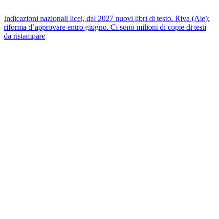
Indicazioni nazionali licei, dal 2027 nuovi libri di testo. Riva (Aie):
riforma d’approvare entro giugno. Ci sono milioni di copie di testi
da ristampare