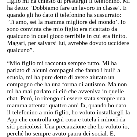
figlio mi ha chiesto di prestargli il telefonino. Mi
ha detto: ‘Dobbiamo fare un lavoro in classe’. E
quando gli ho dato il telefonino ha sussurrato:
‘Ti amo, sei la mamma migliore del mondo’. Io
sono convinta che mio figlio era ricattato da
qualcuno in quel gioco terribile in cui era finito.
Magari, per salvarsi lui, avrebbe dovuto uccidere
qualcuno”.
“Mio figlio mi racconta sempre tutto. Mi ha
parlato di alcuni compagni che fanno i bulli a
scuola, mi ha pure detto di avere aiutato un
compagno che ha una forma di autismo. Ma non
mi ha mai parlato di ciò che avveniva in quelle
chat. Però, io ritengo di essere stata sempre una
mamma attenta: quattro anni fa, quando ho dato
il telefonino a mio figlio, ho voluto installargli la
App che controlla ogni cosa e tutela i minori da
siti pericolosi. Una precauzione che ho voluto io,
perché ho sempre avuto paura dei social. E,