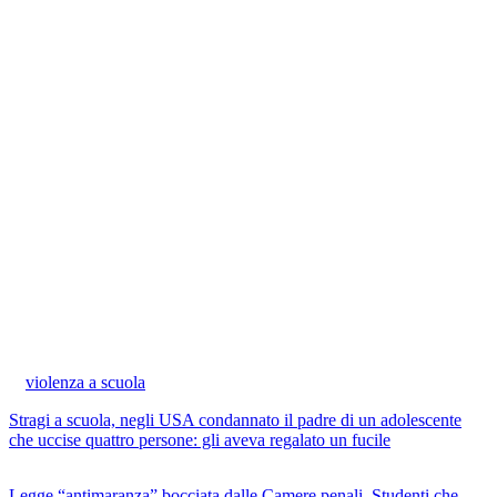
violenza a scuola
Stragi a scuola, negli USA condannato il padre di un adolescente
che uccise quattro persone: gli aveva regalato un fucile
Legge “antimaranza” bocciata dalle Camere penali. Studenti che