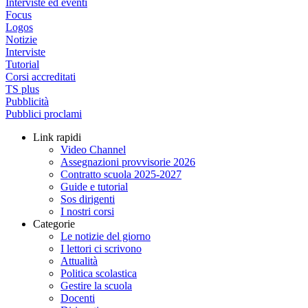
Interviste ed eventi
Focus
Logos
Notizie
Interviste
Tutorial
Corsi accreditati
TS plus
Pubblicità
Pubblici proclami
Link rapidi
Video Channel
Assegnazioni provvisorie 2026
Contratto scuola 2025-2027
Guide e tutorial
Sos dirigenti
I nostri corsi
Categorie
Le notizie del giorno
I lettori ci scrivono
Attualità
Politica scolastica
Gestire la scuola
Docenti