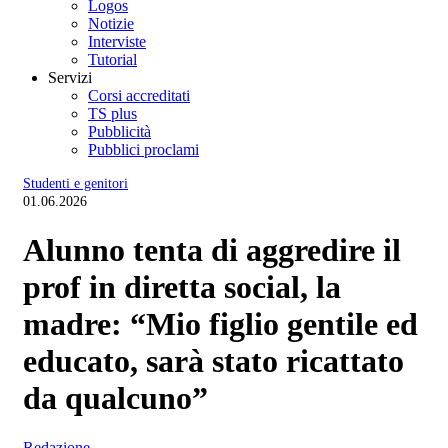
Logos
Notizie
Interviste
Tutorial
Servizi
Corsi accreditati
TS plus
Pubblicità
Pubblici proclami
Studenti e genitori
01.06.2026
Alunno tenta di aggredire il
prof in diretta social, la
madre: “Mio figlio gentile ed
educato, sarà stato ricattato
da qualcuno”
Redazione