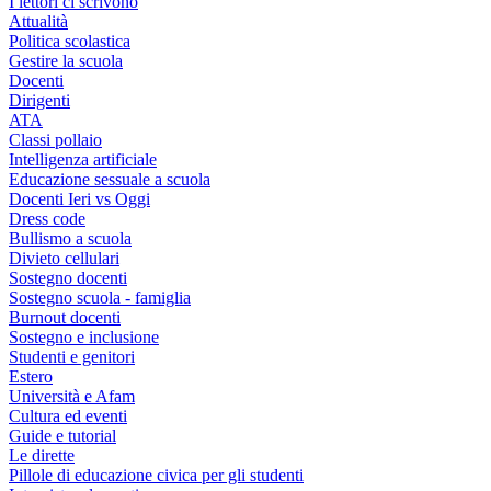
I lettori ci scrivono
Attualità
Politica scolastica
Gestire la scuola
Docenti
Dirigenti
ATA
Classi pollaio
Intelligenza artificiale
Educazione sessuale a scuola
Docenti Ieri vs Oggi
Dress code
Bullismo a scuola
Divieto cellulari
Sostegno docenti
Sostegno scuola - famiglia
Burnout docenti
Sostegno e inclusione
Studenti e genitori
Estero
Università e Afam
Cultura ed eventi
Guide e tutorial
Le dirette
Pillole di educazione civica per gli studenti