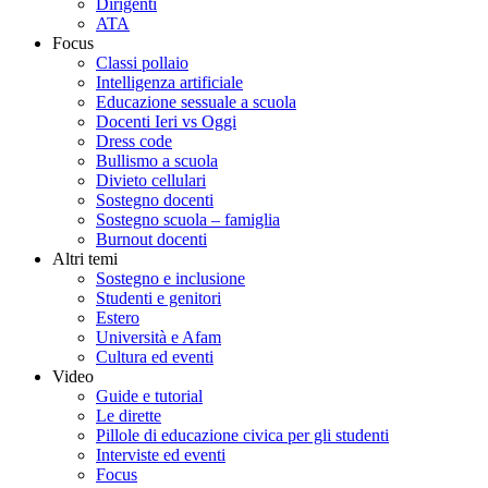
Dirigenti
ATA
Focus
Classi pollaio
Intelligenza artificiale
Educazione sessuale a scuola
Docenti Ieri vs Oggi
Dress code
Bullismo a scuola
Divieto cellulari
Sostegno docenti
Sostegno scuola – famiglia
Burnout docenti
Altri temi
Sostegno e inclusione
Studenti e genitori
Estero
Università e Afam
Cultura ed eventi
Video
Guide e tutorial
Le dirette
Pillole di educazione civica per gli studenti
Interviste ed eventi
Focus