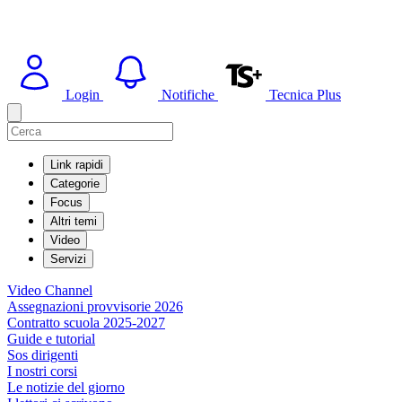
Login
Notifiche
Tecnica Plus
Link rapidi
Categorie
Focus
Altri temi
Video
Servizi
Video Channel
Assegnazioni provvisorie 2026
Contratto scuola 2025-2027
Guide e tutorial
Sos dirigenti
I nostri corsi
Le notizie del giorno