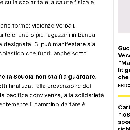
ulla scolarità e la salute fisica e
arie forme: violenze verbali,
arte di uno o più ragazzini in banda
ma designata. Si può manifestare sia
Gucc
scolastico che fuori, anche sotto
Vecc
“Mae
liti
e la Scuola non sta lì a guardare
.
che 
ti finalizzati alla prevenzione del
Redaz
la pacifica convivenza, alla solidarietà
dentemente il cammino da fare è
Cart
“IoS
spon
rich