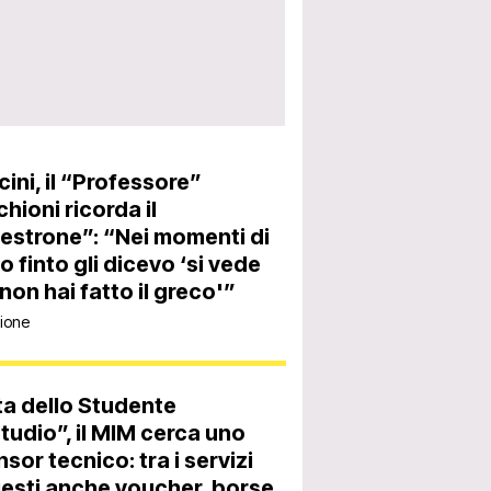
ini, il “Professore”
hioni ricorda il
strone”: “Nei momenti di
gio finto gli dicevo ‘si vede
non hai fatto il greco'”
ione
a dello Studente
tudio”, il MIM cerca uno
sor tecnico: tra i servizi
iesti anche voucher, borse