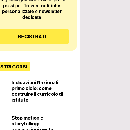
passi per ricevere
notifiche
personalizzate
e
newsletter
dedicate
REGISTRATI
OSTRI CORSI
Indicazioni Nazionali
primo ciclo: come
Incontri con lo
costruire il curricolo di
istituto
Diritti e doveri 
Stop motion e
docente. 3ª ed
storytelling:
applicazioni per la