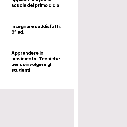
scuola del primo ciclo
Il latino alle me
metodo Ørberg.
Insegnare soddisfatti.
6ª ed.
Accoglienza: i
utili per avviar
Apprendere in
scolastico. 5ª 
movimento. Tecniche
per coinvolgere gli
studenti