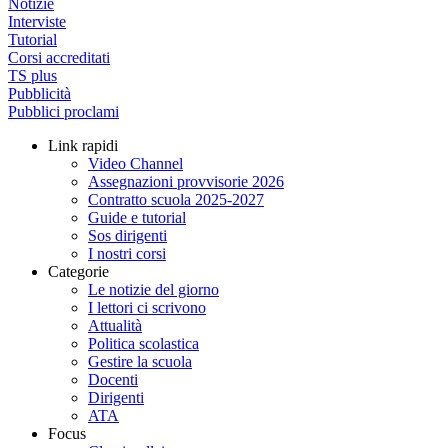
Notizie
Interviste
Tutorial
Corsi accreditati
TS plus
Pubblicità
Pubblici proclami
Link rapidi
Video Channel
Assegnazioni provvisorie 2026
Contratto scuola 2025-2027
Guide e tutorial
Sos dirigenti
I nostri corsi
Categorie
Le notizie del giorno
I lettori ci scrivono
Attualità
Politica scolastica
Gestire la scuola
Docenti
Dirigenti
ATA
Focus