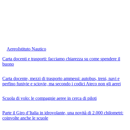
Aereo
Istituto Nautico
Carta docenti e trasporti: facciamo chiarezza su come spendere il
buono
Carta docente, mezzi di trasporto ammessi: autobus, treni, navi e
perfino funivie e sciovie, ma secondo i codici Ateco non gli aerei
Scuola di volo: le compagnie aeree in cerca di piloti
Parte il Giro d’Italia in idrovolante, una novità di 2.000 chilometri:
coinvolte anche le scuole