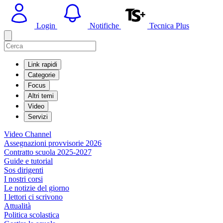
Login
Notifiche
Tecnica Plus
Link rapidi
Categorie
Focus
Altri temi
Video
Servizi
Video Channel
Assegnazioni provvisorie 2026
Contratto scuola 2025-2027
Guide e tutorial
Sos dirigenti
I nostri corsi
Le notizie del giorno
I lettori ci scrivono
Attualità
Politica scolastica