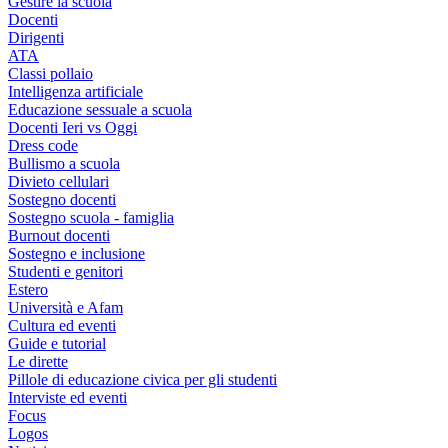
Gestire la scuola
Docenti
Dirigenti
ATA
Classi pollaio
Intelligenza artificiale
Educazione sessuale a scuola
Docenti Ieri vs Oggi
Dress code
Bullismo a scuola
Divieto cellulari
Sostegno docenti
Sostegno scuola - famiglia
Burnout docenti
Sostegno e inclusione
Studenti e genitori
Estero
Università e Afam
Cultura ed eventi
Guide e tutorial
Le dirette
Pillole di educazione civica per gli studenti
Interviste ed eventi
Focus
Logos