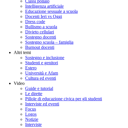
Classi pollaio
Intelligenza artificiale
Educazione sessuale a scuola
Docenti Ieri vs Oggi
Dress code
Bullismo a scuola
Divieto cellulari
Sostegno docenti
Sostegno scuola – famiglia
Burnout docenti
Altri temi
Sostegno e inclusione
Studenti e genitori
Estero
Università e Afam
Cultura ed eventi
Video
Guide e tutorial
Le dirette
Pillole di educazione civica per gli studenti
Interviste ed eventi
Focus
Logos
Notizie
Interviste