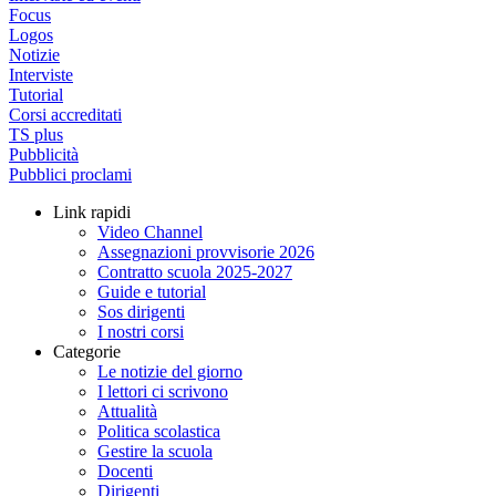
Focus
Logos
Notizie
Interviste
Tutorial
Corsi accreditati
TS plus
Pubblicità
Pubblici proclami
Link rapidi
Video Channel
Assegnazioni provvisorie 2026
Contratto scuola 2025-2027
Guide e tutorial
Sos dirigenti
I nostri corsi
Categorie
Le notizie del giorno
I lettori ci scrivono
Attualità
Politica scolastica
Gestire la scuola
Docenti
Dirigenti