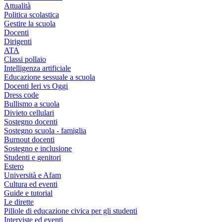
Attualità
Politica scolastica
Gestire la scuola
Docenti
Dirigenti
ATA
Classi pollaio
Intelligenza artificiale
Educazione sessuale a scuola
Docenti Ieri vs Oggi
Dress code
Bullismo a scuola
Divieto cellulari
Sostegno docenti
Sostegno scuola - famiglia
Burnout docenti
Sostegno e inclusione
Studenti e genitori
Estero
Università e Afam
Cultura ed eventi
Guide e tutorial
Le dirette
Pillole di educazione civica per gli studenti
Interviste ed eventi