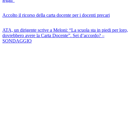
legali”
Accolto il ricorso della carta docente per i docenti precari
ATA, un dirigente scrive a Meloni: “La scuola sta in piedi per loro,
dovrebbero avere la Carta Docente”. Sei d’accordo? –
SONDAGGIO