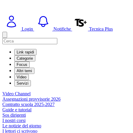
Login
Notifiche
Tecnica Plus
Link rapidi
Categorie
Focus
Altri temi
Video
Servizi
Video Channel
Assegnazioni provvisorie 2026
Contratto scuola 2025-2027
Guide e tutorial
Sos dirigenti
I nostri corsi
Le notizie del giorno
I lettori ci scrivono