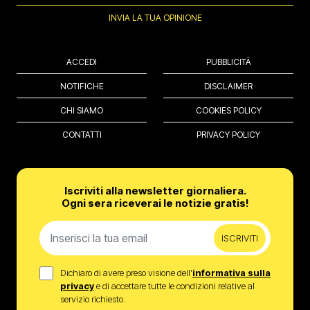
INVIA LA TUA OPINIONE
ACCEDI
PUBBLICITÀ
NOTIFICHE
DISCLAIMER
CHI SIAMO
COOKIES POLICY
CONTATTI
PRIVACY POLICY
Iscriviti alla newsletter giornaliera.
Ogni sera riceverai le notizie gratis!
ISCRIVITI
Dichiaro di avere preso visione dell’
informativa sulla
privacy
e di accettare tutte le condizioni relative al
servizio richiesto.