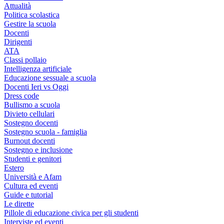
Attualità
Politica scolastica
Gestire la scuola
Docenti
Dirigenti
ATA
Classi pollaio
Intelligenza artificiale
Educazione sessuale a scuola
Docenti Ieri vs Oggi
Dress code
Bullismo a scuola
Divieto cellulari
Sostegno docenti
Sostegno scuola - famiglia
Burnout docenti
Sostegno e inclusione
Studenti e genitori
Estero
Università e Afam
Cultura ed eventi
Guide e tutorial
Le dirette
Pillole di educazione civica per gli studenti
Interviste ed eventi