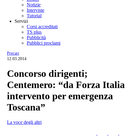
Notizie
Interviste
Tutorial
Servizi
Corsi accreditati
TS plus
Pubblicità
Pubblici proclami
Precari
12.03.2014
Concorso dirigenti;
Centemero: “da Forza Italia
intervento per emergenza
Toscana”
La voce degli altri