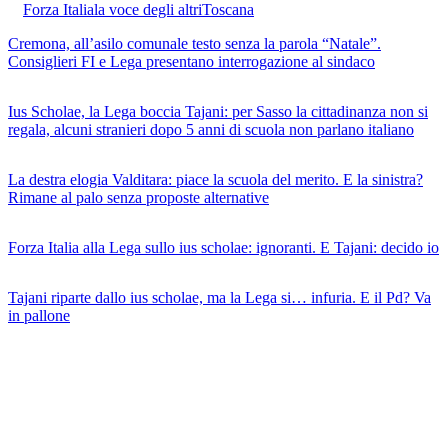
Forza Italia
la voce degli altri
Toscana
Cremona, all’asilo comunale testo senza la parola “Natale”.
Consiglieri FI e Lega presentano interrogazione al sindaco
Ius Scholae, la Lega boccia Tajani: per Sasso la cittadinanza non si
regala, alcuni stranieri dopo 5 anni di scuola non parlano italiano
La destra elogia Valditara: piace la scuola del merito. E la sinistra?
Rimane al palo senza proposte alternative
Forza Italia alla Lega sullo ius scholae: ignoranti. E Tajani: decido io
Tajani riparte dallo ius scholae, ma la Lega si… infuria. E il Pd? Va
in pallone