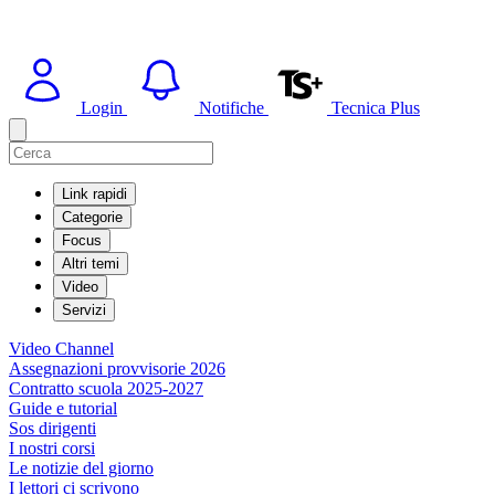
Login
Notifiche
Tecnica Plus
Link rapidi
Categorie
Focus
Altri temi
Video
Servizi
Video Channel
Assegnazioni provvisorie 2026
Contratto scuola 2025-2027
Guide e tutorial
Sos dirigenti
I nostri corsi
Le notizie del giorno
I lettori ci scrivono