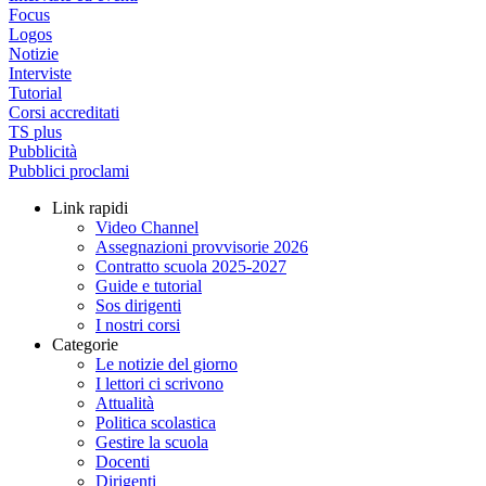
Focus
Logos
Notizie
Interviste
Tutorial
Corsi accreditati
TS plus
Pubblicità
Pubblici proclami
Link rapidi
Video Channel
Assegnazioni provvisorie 2026
Contratto scuola 2025-2027
Guide e tutorial
Sos dirigenti
I nostri corsi
Categorie
Le notizie del giorno
I lettori ci scrivono
Attualità
Politica scolastica
Gestire la scuola
Docenti
Dirigenti