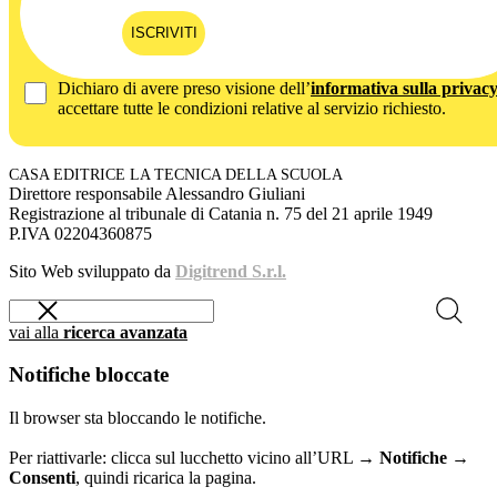
ISCRIVITI
Dichiaro di avere preso visione dell’
informativa sulla privac
accettare tutte le condizioni relative al servizio richiesto.
CASA EDITRICE LA TECNICA DELLA SCUOLA
Direttore responsabile Alessandro Giuliani
Registrazione al tribunale di Catania n. 75 del 21 aprile 1949
P.IVA 02204360875
Sito Web sviluppato da
Digitrend S.r.l.
vai alla
ricerca avanzata
Notifiche bloccate
Il browser sta bloccando le notifiche.
Per riattivarle: clicca sul lucchetto vicino all’URL →
Notifiche →
Consenti
, quindi ricarica la pagina.