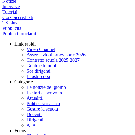
Notizie
Interviste
Tutorial
Corsi accreditati
TS plus
Pubblicità
Pubblici proclami
Link rapidi
Video Channel
Assegnazioni provvisorie 2026
Contratto scuola 2025-2027
Guide e tutorial
Sos dirigenti
I nostri corsi
Categorie
Le notizie del giorno
I lettori ci scrivono
Attualità
Politica scolastica
Gestire la scuola
Docenti
Dirigenti
ATA
Focus