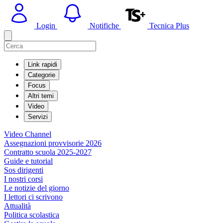
Login
Notifiche
Tecnica Plus
Link rapidi
Categorie
Focus
Altri temi
Video
Servizi
Video Channel
Assegnazioni provvisorie 2026
Contratto scuola 2025-2027
Guide e tutorial
Sos dirigenti
I nostri corsi
Le notizie del giorno
I lettori ci scrivono
Attualità
Politica scolastica