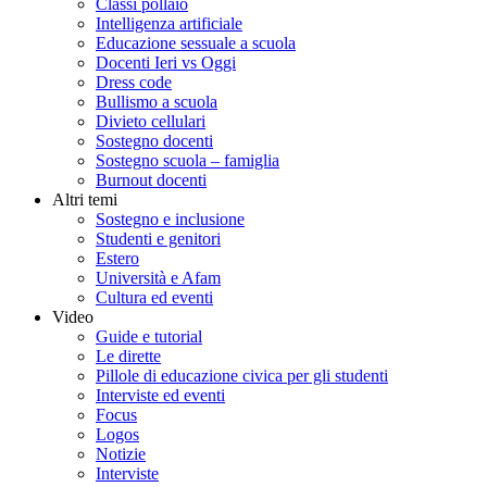
Classi pollaio
Intelligenza artificiale
Educazione sessuale a scuola
Docenti Ieri vs Oggi
Dress code
Bullismo a scuola
Divieto cellulari
Sostegno docenti
Sostegno scuola – famiglia
Burnout docenti
Altri temi
Sostegno e inclusione
Studenti e genitori
Estero
Università e Afam
Cultura ed eventi
Video
Guide e tutorial
Le dirette
Pillole di educazione civica per gli studenti
Interviste ed eventi
Focus
Logos
Notizie
Interviste