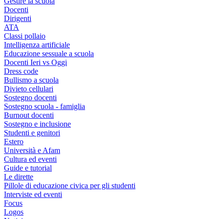
Gestire la scuola
Docenti
Dirigenti
ATA
Classi pollaio
Intelligenza artificiale
Educazione sessuale a scuola
Docenti Ieri vs Oggi
Dress code
Bullismo a scuola
Divieto cellulari
Sostegno docenti
Sostegno scuola - famiglia
Burnout docenti
Sostegno e inclusione
Studenti e genitori
Estero
Università e Afam
Cultura ed eventi
Guide e tutorial
Le dirette
Pillole di educazione civica per gli studenti
Interviste ed eventi
Focus
Logos