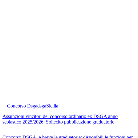
Concorso Dsga
dsga
Sicilia
Assunzioni vincitori del concorso ordinario ex DSGA anno
scolastico 2025/2026: Sollecito pubblicazione graduatorie
Concorso DSGA, a breve le graduatorie: disponibili le funzioni per