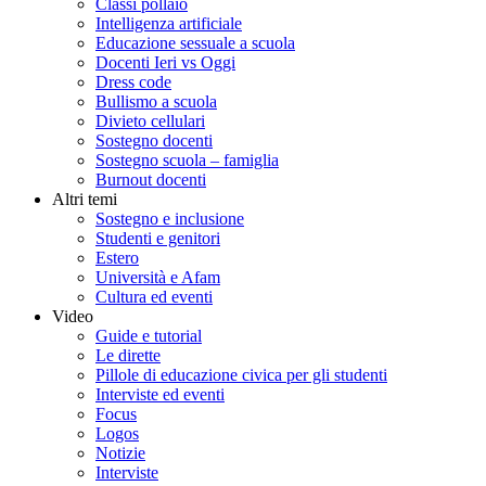
Classi pollaio
Intelligenza artificiale
Educazione sessuale a scuola
Docenti Ieri vs Oggi
Dress code
Bullismo a scuola
Divieto cellulari
Sostegno docenti
Sostegno scuola – famiglia
Burnout docenti
Altri temi
Sostegno e inclusione
Studenti e genitori
Estero
Università e Afam
Cultura ed eventi
Video
Guide e tutorial
Le dirette
Pillole di educazione civica per gli studenti
Interviste ed eventi
Focus
Logos
Notizie
Interviste