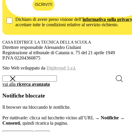
ISCRIVITI
Dichiaro di avere preso visione dell’
informativa sulla privac
accettare tutte le condizioni relative al servizio richiesto.
CASA EDITRICE LA TECNICA DELLA SCUOLA
Direttore responsabile Alessandro Giuliani
Registrazione al tribunale di Catania n. 75 del 21 aprile 1949
P.IVA 02204360875
Sito Web sviluppato da
Digitrend S.r.l.
vai alla
ricerca avanzata
Notifiche bloccate
Il browser sta bloccando le notifiche.
Per riattivarle: clicca sul lucchetto vicino all’URL →
Notifiche →
Consenti
, quindi ricarica la pagina.