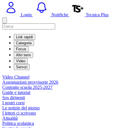
Login
Notifiche
Tecnica Plus
Link rapidi
Categorie
Focus
Altri temi
Video
Servizi
Video Channel
Assegnazioni provvisorie 2026
Contratto scuola 2025-2027
Guide e tutorial
Sos dirigenti
I nostri corsi
Le notizie del giorno
I lettori ci scrivono
Attualità
Politica scolastica