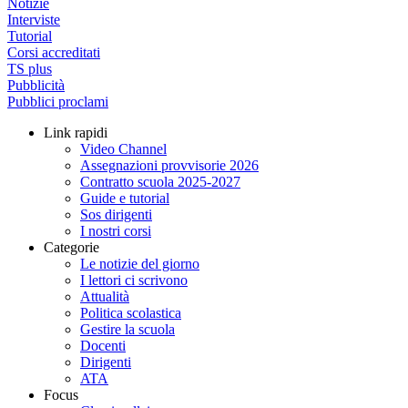
Notizie
Interviste
Tutorial
Corsi accreditati
TS plus
Pubblicità
Pubblici proclami
Link rapidi
Video Channel
Assegnazioni provvisorie 2026
Contratto scuola 2025-2027
Guide e tutorial
Sos dirigenti
I nostri corsi
Categorie
Le notizie del giorno
I lettori ci scrivono
Attualità
Politica scolastica
Gestire la scuola
Docenti
Dirigenti
ATA
Focus