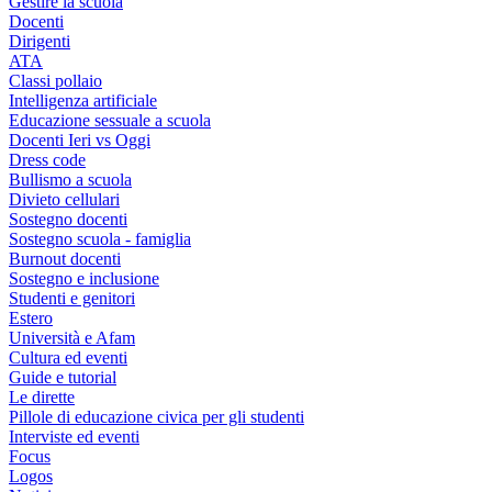
Gestire la scuola
Docenti
Dirigenti
ATA
Classi pollaio
Intelligenza artificiale
Educazione sessuale a scuola
Docenti Ieri vs Oggi
Dress code
Bullismo a scuola
Divieto cellulari
Sostegno docenti
Sostegno scuola - famiglia
Burnout docenti
Sostegno e inclusione
Studenti e genitori
Estero
Università e Afam
Cultura ed eventi
Guide e tutorial
Le dirette
Pillole di educazione civica per gli studenti
Interviste ed eventi
Focus
Logos