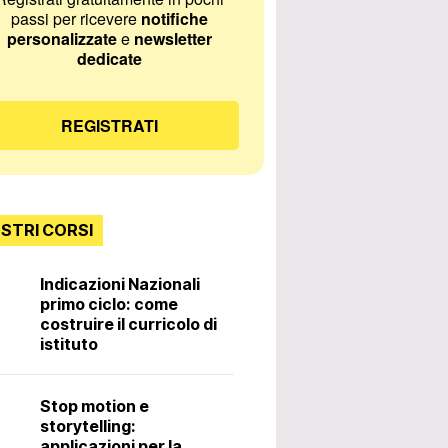
passi per ricevere
notifiche
personalizzate
e
newsletter
dedicate
REGISTRATI
OSTRI CORSI
Indicazioni Nazionali
primo ciclo: come
Incontri con lo
costruire il curricolo di
istituto
Diritti e doveri 
Stop motion e
docente. 3ª ed
storytelling:
applicazioni per la