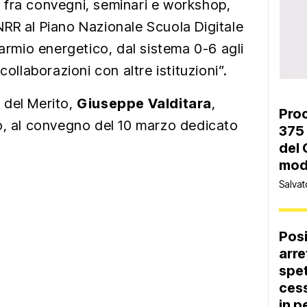
fra convegni, seminari e workshop,
RR al Piano Nazionale Scuola Digitale
parmio energetico, dal sistema 0-6 agli
collaborazioni con altre istituzioni”.
e del Merito,
Giuseppe Valditara
,
Proc
o, al convegno del 10 marzo dedicato
375 
.
del 
moda
Salvat
Pos
arre
spet
cess
in p