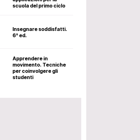
scuola del primo ciclo
Il latino alle me
metodo Ørberg.
Insegnare soddisfatti.
6ª ed.
Accoglienza: i
utili per avviar
Apprendere in
scolastico. 5ª 
movimento. Tecniche
per coinvolgere gli
studenti