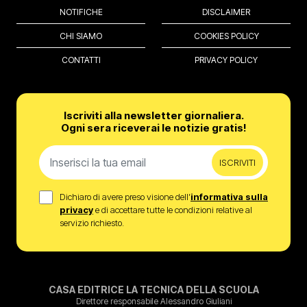
NOTIFICHE
DISCLAIMER
CHI SIAMO
COOKIES POLICY
CONTATTI
PRIVACY POLICY
Iscriviti alla newsletter giornaliera.
Ogni sera riceverai le notizie gratis!
ISCRIVITI
Dichiaro di avere preso visione dell’
informativa sulla
privacy
e di accettare tutte le condizioni relative al
servizio richiesto.
CASA EDITRICE LA TECNICA DELLA SCUOLA
Direttore responsabile Alessandro Giuliani