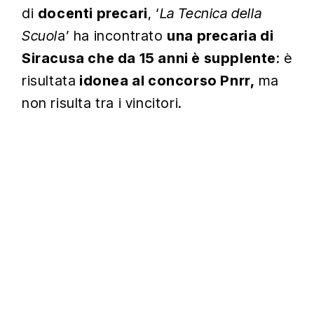
di
docenti precari
, ‘
La Tecnica della
Color
Scuol
a’ ha incontrato
una precaria di
Transparency
Siracusa che da 15 anni è supplente
: è
Background
risultata
idonea al concorso Pnrr,
ma
Color
non risulta tra i vincitori.
Transparency
Window
Color
Transparency
Font Size
Text Edge
Style