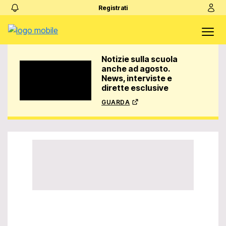
Registrati
Notizie sulla scuola
anche ad agosto.
News, interviste e
dirette esclusive
guarda
Video Player is
loading.
Play
Play
Video
Unmute
Loaded
:
0%