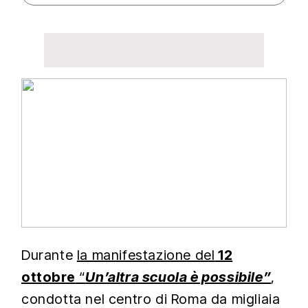
Audio Track
Fullscreen
This is a modal
window.
The media could
not be loaded,
either because the
server or network
failed or because
the format is not
supported.
Beginning of dialog
window. Escape will
cancel and close
Durante
la manifestazione del
12
the window.
ottobre
“
Un’altra scuola è possibile”
,
condotta nel centro di Roma da migliaia
Text