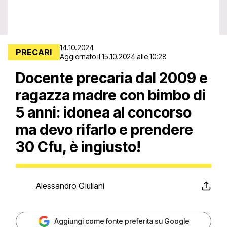
LIVE
Stream Type
Seek to live, currently playing
live
LIVE
14.10.2024
PRECARI
Aggiornato il 15.10.2024 alle 10:28
Playback Rate
Docente precaria dal 2009 e
1x
ragazza madre con bimbo di
Chapters
Chapters
5 anni: idonea al concorso
ma devo rifarlo e prendere
Descriptions
30 Cfu, è ingiusto!
descriptions off
, selected
Subtitles
subtitles settings
, opens
Alessandro Giuliani
subtitles settings dialog
subtitles off
, selected
Aggiungi come fonte preferita su Google