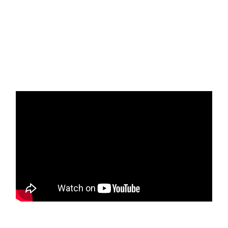
Font Family
Reset
restore all
settings to the
default values
Done
Close Modal
Dialog
End of dialog
window.