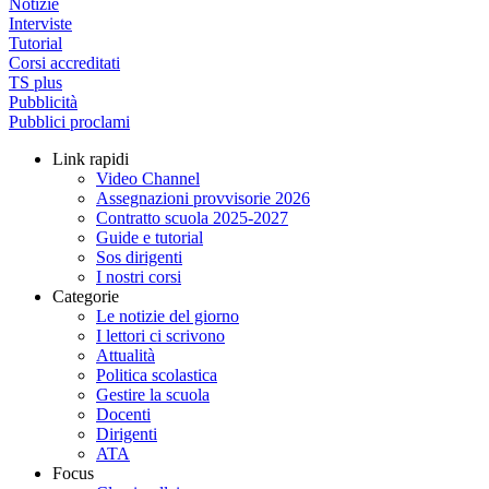
Notizie
Interviste
Tutorial
Corsi accreditati
TS plus
Pubblicità
Pubblici proclami
Link rapidi
Video Channel
Assegnazioni provvisorie 2026
Contratto scuola 2025-2027
Guide e tutorial
Sos dirigenti
I nostri corsi
Categorie
Le notizie del giorno
I lettori ci scrivono
Attualità
Politica scolastica
Gestire la scuola
Docenti
Dirigenti
ATA
Focus