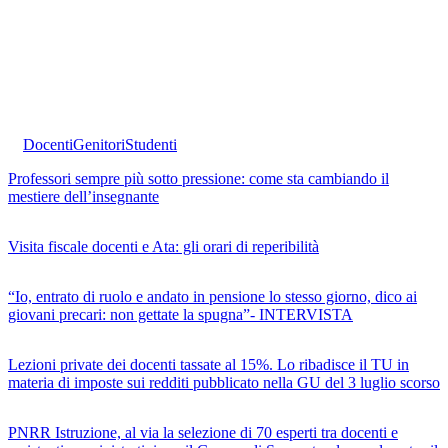
Docenti
Genitori
Studenti
Professori sempre più sotto pressione: come sta cambiando il
mestiere dell’insegnante
Visita fiscale docenti e Ata: gli orari di reperibilità
“Io, entrato di ruolo e andato in pensione lo stesso giorno, dico ai
giovani precari: non gettate la spugna”- INTERVISTA
Lezioni private dei docenti tassate al 15%. Lo ribadisce il TU in
materia di imposte sui redditi pubblicato nella GU del 3 luglio scorso
PNRR Istruzione, al via la selezione di 70 esperti tra docenti e