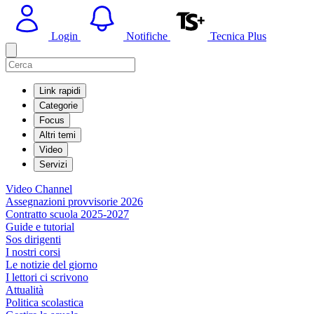
Login
Notifiche
Tecnica Plus
Link rapidi
Categorie
Focus
Altri temi
Video
Servizi
Video Channel
Assegnazioni provvisorie 2026
Contratto scuola 2025-2027
Guide e tutorial
Sos dirigenti
I nostri corsi
Le notizie del giorno
I lettori ci scrivono
Attualità
Politica scolastica