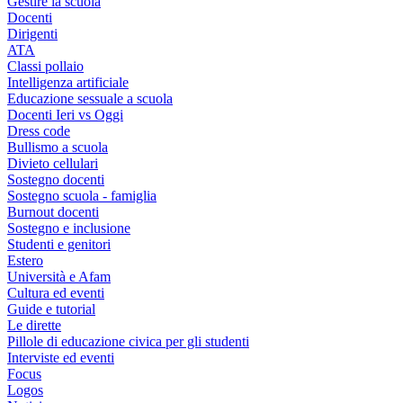
Gestire la scuola
Docenti
Dirigenti
ATA
Classi pollaio
Intelligenza artificiale
Educazione sessuale a scuola
Docenti Ieri vs Oggi
Dress code
Bullismo a scuola
Divieto cellulari
Sostegno docenti
Sostegno scuola - famiglia
Burnout docenti
Sostegno e inclusione
Studenti e genitori
Estero
Università e Afam
Cultura ed eventi
Guide e tutorial
Le dirette
Pillole di educazione civica per gli studenti
Interviste ed eventi
Focus
Logos