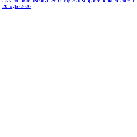
assistenti amministrativi per il Gruppo di Supporto: domande entro il
20 luglio 2026