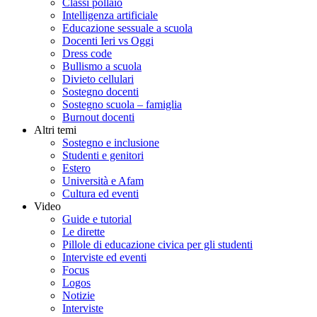
Classi pollaio
Intelligenza artificiale
Educazione sessuale a scuola
Docenti Ieri vs Oggi
Dress code
Bullismo a scuola
Divieto cellulari
Sostegno docenti
Sostegno scuola – famiglia
Burnout docenti
Altri temi
Sostegno e inclusione
Studenti e genitori
Estero
Università e Afam
Cultura ed eventi
Video
Guide e tutorial
Le dirette
Pillole di educazione civica per gli studenti
Interviste ed eventi
Focus
Logos
Notizie
Interviste