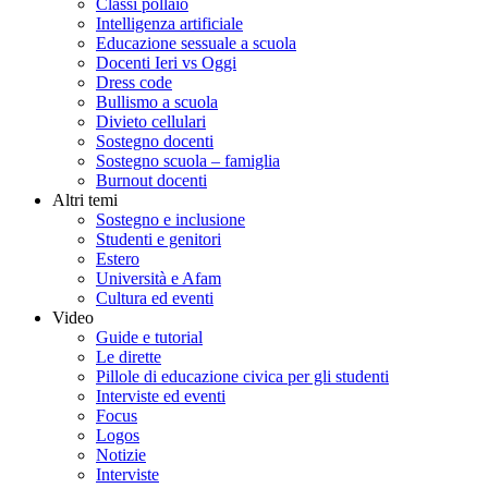
Classi pollaio
Intelligenza artificiale
Educazione sessuale a scuola
Docenti Ieri vs Oggi
Dress code
Bullismo a scuola
Divieto cellulari
Sostegno docenti
Sostegno scuola – famiglia
Burnout docenti
Altri temi
Sostegno e inclusione
Studenti e genitori
Estero
Università e Afam
Cultura ed eventi
Video
Guide e tutorial
Le dirette
Pillole di educazione civica per gli studenti
Interviste ed eventi
Focus
Logos
Notizie
Interviste