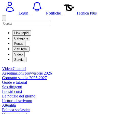
Login
Notifiche
Tecnica Plus
Link rapidi
Categorie
Focus
Altri temi
Video
Servizi
Video Channel
Assegnazioni provvisorie 2026
Contratto scuola 2025-2027
Guide e tutorial
Sos dirigenti
I nostri corsi
Le notizie del giorno
I lettori ci scrivono
Attualità
Politica scolastica