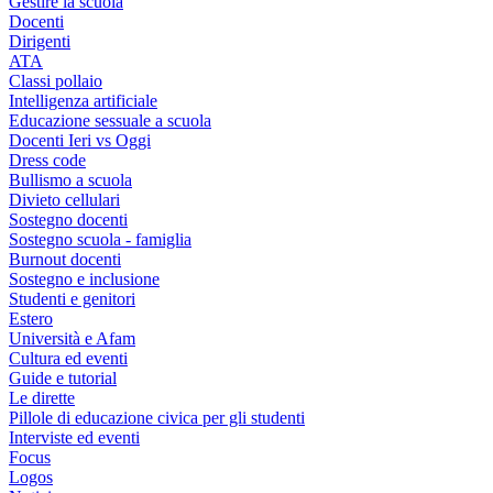
Gestire la scuola
Docenti
Dirigenti
ATA
Classi pollaio
Intelligenza artificiale
Educazione sessuale a scuola
Docenti Ieri vs Oggi
Dress code
Bullismo a scuola
Divieto cellulari
Sostegno docenti
Sostegno scuola - famiglia
Burnout docenti
Sostegno e inclusione
Studenti e genitori
Estero
Università e Afam
Cultura ed eventi
Guide e tutorial
Le dirette
Pillole di educazione civica per gli studenti
Interviste ed eventi
Focus
Logos