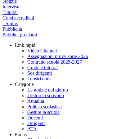
Notizie
Interviste
Tutorial
Corsi accreditati
TS plus
Pubblicità
Pubblici proclami
Link rapidi
Video Channel
Assegnazioni provvisorie 2026
Contratto scuola 2025-2027
Guide e tutorial
Sos dirigenti
I nostri corsi
Categorie
Le notizie del giorno
I lettori ci scrivono
Attualità
Politica scolastica
Gestire la scuola
Docenti
Dirigenti
ATA
Focus