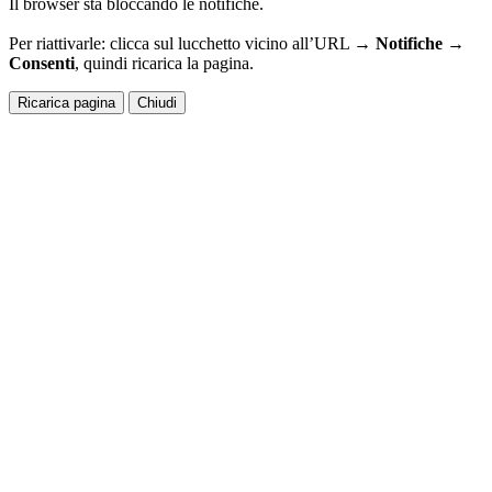
Il browser sta bloccando le notifiche.
Per riattivarle: clicca sul lucchetto vicino all’URL →
Notifiche →
Consenti
, quindi ricarica la pagina.
Ricarica pagina
Chiudi