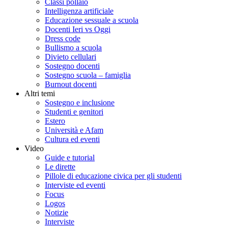
Classi pollaio
Intelligenza artificiale
Educazione sessuale a scuola
Docenti Ieri vs Oggi
Dress code
Bullismo a scuola
Divieto cellulari
Sostegno docenti
Sostegno scuola – famiglia
Burnout docenti
Altri temi
Sostegno e inclusione
Studenti e genitori
Estero
Università e Afam
Cultura ed eventi
Video
Guide e tutorial
Le dirette
Pillole di educazione civica per gli studenti
Interviste ed eventi
Focus
Logos
Notizie
Interviste