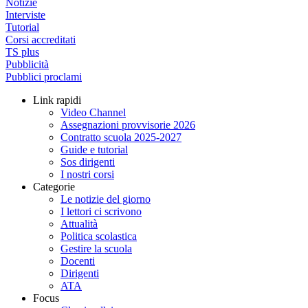
Notizie
Interviste
Tutorial
Corsi accreditati
TS plus
Pubblicità
Pubblici proclami
Link rapidi
Video Channel
Assegnazioni provvisorie 2026
Contratto scuola 2025-2027
Guide e tutorial
Sos dirigenti
I nostri corsi
Categorie
Le notizie del giorno
I lettori ci scrivono
Attualità
Politica scolastica
Gestire la scuola
Docenti
Dirigenti
ATA
Focus