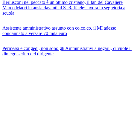
Berlusconi nel peccato è un ottimo cristiano, il fan del Cavaliere
Marco Macrì in ansia davanti al S. Raffaele: lavora in segreteria a
scuola
Assistente amministrativo assunto con co.co.co, il MI adesso
condannato a versare 70 mila euro
Permessi e congedi, non sono gli Amministrativi a negarli, ci vuole il
diniego scritto del dirigente