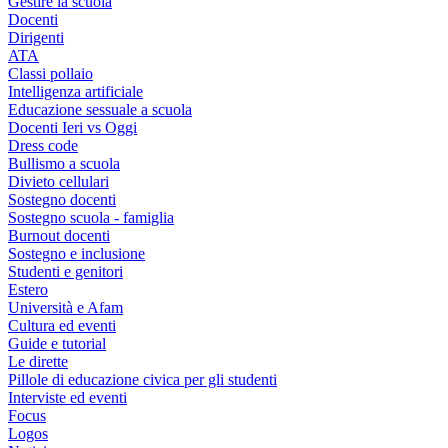
Gestire la scuola
Docenti
Dirigenti
ATA
Classi pollaio
Intelligenza artificiale
Educazione sessuale a scuola
Docenti Ieri vs Oggi
Dress code
Bullismo a scuola
Divieto cellulari
Sostegno docenti
Sostegno scuola - famiglia
Burnout docenti
Sostegno e inclusione
Studenti e genitori
Estero
Università e Afam
Cultura ed eventi
Guide e tutorial
Le dirette
Pillole di educazione civica per gli studenti
Interviste ed eventi
Focus
Logos