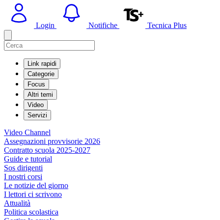
Login
Notifiche
Tecnica Plus
Link rapidi
Categorie
Focus
Altri temi
Video
Servizi
Video Channel
Assegnazioni provvisorie 2026
Contratto scuola 2025-2027
Guide e tutorial
Sos dirigenti
I nostri corsi
Le notizie del giorno
I lettori ci scrivono
Attualità
Politica scolastica