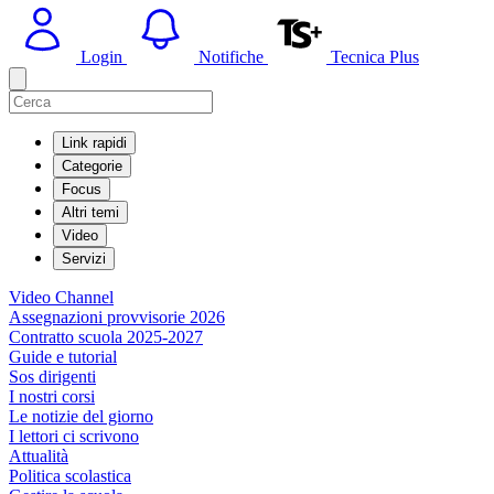
Login
Notifiche
Tecnica Plus
Link rapidi
Categorie
Focus
Altri temi
Video
Servizi
Video Channel
Assegnazioni provvisorie 2026
Contratto scuola 2025-2027
Guide e tutorial
Sos dirigenti
I nostri corsi
Le notizie del giorno
I lettori ci scrivono
Attualità
Politica scolastica