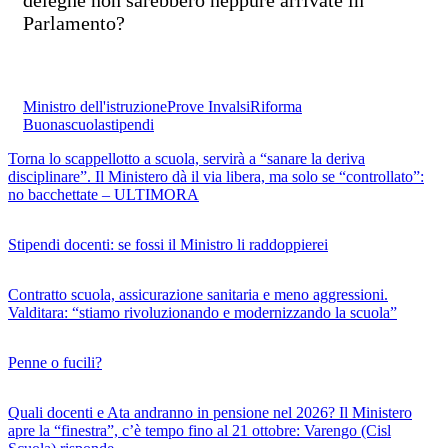
Parlamento?
Ministro dell'istruzione
Prove Invalsi
Riforma
Buonascuola
stipendi
Torna lo scappellotto a scuola, servirà a “sanare la deriva
disciplinare”. Il Ministero dà il via libera, ma solo se “controllato”:
no bacchettate – ULTIMORA
Stipendi docenti: se fossi il Ministro li raddoppierei
Contratto scuola, assicurazione sanitaria e meno aggressioni.
Valditara: “stiamo rivoluzionando e modernizzando la scuola”
Penne o fucili?
Quali docenti e Ata andranno in pensione nel 2026? Il Ministero
apre la “finestra”, c’è tempo fino al 21 ottobre: Varengo (Cisl