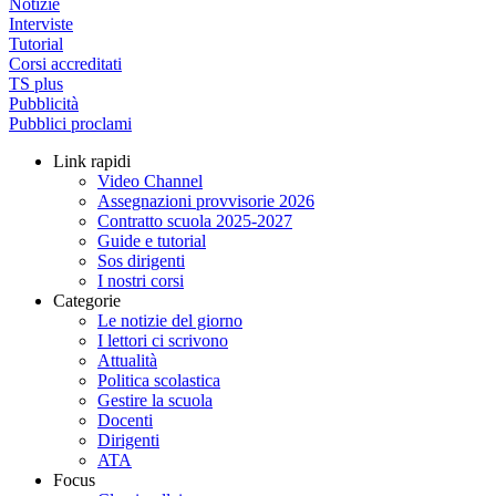
Notizie
Interviste
Tutorial
Corsi accreditati
TS plus
Pubblicità
Pubblici proclami
Link rapidi
Video Channel
Assegnazioni provvisorie 2026
Contratto scuola 2025-2027
Guide e tutorial
Sos dirigenti
I nostri corsi
Categorie
Le notizie del giorno
I lettori ci scrivono
Attualità
Politica scolastica
Gestire la scuola
Docenti
Dirigenti
ATA
Focus