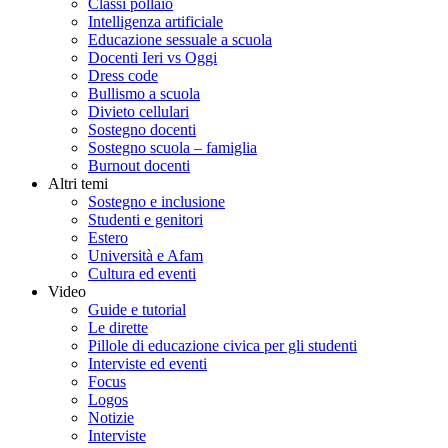
Classi pollaio
Intelligenza artificiale
Educazione sessuale a scuola
Docenti Ieri vs Oggi
Dress code
Bullismo a scuola
Divieto cellulari
Sostegno docenti
Sostegno scuola – famiglia
Burnout docenti
Altri temi
Sostegno e inclusione
Studenti e genitori
Estero
Università e Afam
Cultura ed eventi
Video
Guide e tutorial
Le dirette
Pillole di educazione civica per gli studenti
Interviste ed eventi
Focus
Logos
Notizie
Interviste