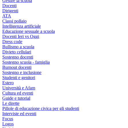
Gestire la scuola
Docenti
Dirigenti
ATA
Classi pollaio
Intelligenza artificiale
Educazione sessuale a scuola
Docenti Ieri vs Oggi
Dress code
Bullismo a scuola
Divieto cellulari
Sostegno docenti
Sostegno scuola - famiglia
Burnout docenti
Sostegno e inclusione
Studenti e genitori
Estero
Università e Afam
Cultura ed eventi
Guide e tutorial
Le dirette
Pillole di educazione civica per gli studenti
Interviste ed eventi
Focus
Logos