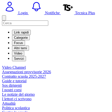
Login
Notifiche
Tecnica Plus
Link rapidi
Categorie
Focus
Altri temi
Video
Servizi
Video Channel
Assegnazioni provvisorie 2026
Contratto scuola 2025-2027
Guide e tutorial
Sos dirigenti
I nostri corsi
Le notizie del giorno
I lettori ci scrivono
Attualità
Politica scolastica