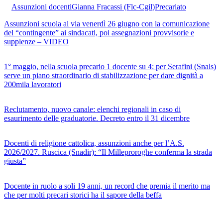
Assunzioni docenti
Gianna Fracassi (Flc-Cgil)
Precariato
Assunzioni scuola al via venerdì 26 giugno con la comunicazione
del “contingente” ai sindacati, poi assegnazioni provvisorie e
supplenze – VIDEO
1° maggio, nella scuola precario 1 docente su 4: per Serafini (Snals)
serve un piano straordinario di stabilizzazione per dare dignità a
200mila lavoratori
Reclutamento, nuovo canale: elenchi regionali in caso di
esaurimento delle graduatorie. Decreto entro il 31 dicembre
Docenti di religione cattolica, assunzioni anche per l’A.S.
2026/2027. Ruscica (Snadir): “Il Milleproroghe conferma la strada
giusta”
Docente in ruolo a soli 19 anni, un record che premia il merito ma
che per molti precari storici ha il sapore della beffa