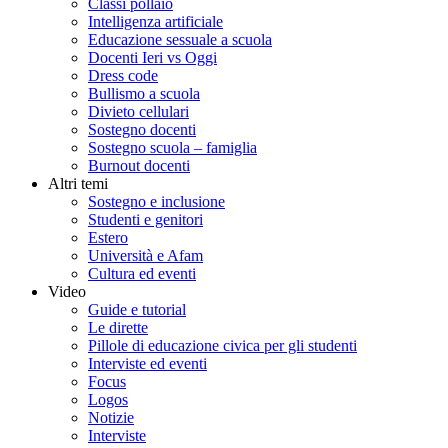
Classi pollaio
Intelligenza artificiale
Educazione sessuale a scuola
Docenti Ieri vs Oggi
Dress code
Bullismo a scuola
Divieto cellulari
Sostegno docenti
Sostegno scuola – famiglia
Burnout docenti
Altri temi
Sostegno e inclusione
Studenti e genitori
Estero
Università e Afam
Cultura ed eventi
Video
Guide e tutorial
Le dirette
Pillole di educazione civica per gli studenti
Interviste ed eventi
Focus
Logos
Notizie
Interviste