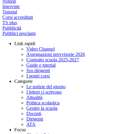
Notizie
Interviste
Tutorial
Corsi accreditati
TS plus
Pubblicità
Pubblici proclami
Link rapidi
Video Channel
Assegnazioni provvisorie 2026
Contratto scuola 2025-2027
Guide e tutorial
Sos dirigenti
I nostri corsi
Categorie
Le notizie del giorno
I lettori ci scrivono
Attualità
Politica scolastica
Gestire la scuola
Docenti
Dirigenti
ATA
Focus