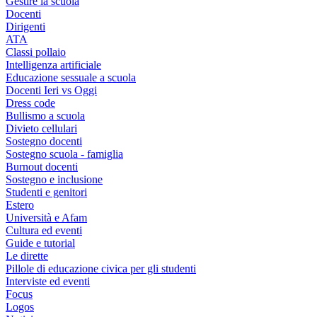
Gestire la scuola
Docenti
Dirigenti
ATA
Classi pollaio
Intelligenza artificiale
Educazione sessuale a scuola
Docenti Ieri vs Oggi
Dress code
Bullismo a scuola
Divieto cellulari
Sostegno docenti
Sostegno scuola - famiglia
Burnout docenti
Sostegno e inclusione
Studenti e genitori
Estero
Università e Afam
Cultura ed eventi
Guide e tutorial
Le dirette
Pillole di educazione civica per gli studenti
Interviste ed eventi
Focus
Logos