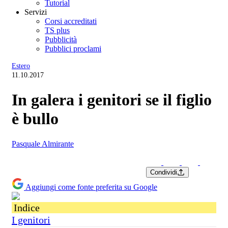
Tutorial
Servizi
Corsi accreditati
TS plus
Pubblicità
Pubblici proclami
Estero
11.10.2017
In galera i genitori se il figlio
è bullo
Pasquale Almirante
Condividi
Aggiungi come fonte preferita su Google
Indice
I genitori