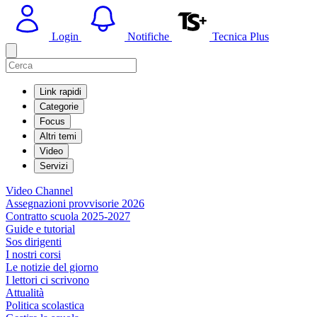
Login
Notifiche
Tecnica Plus
Link rapidi
Categorie
Focus
Altri temi
Video
Servizi
Video Channel
Assegnazioni provvisorie 2026
Contratto scuola 2025-2027
Guide e tutorial
Sos dirigenti
I nostri corsi
Le notizie del giorno
I lettori ci scrivono
Attualità
Politica scolastica