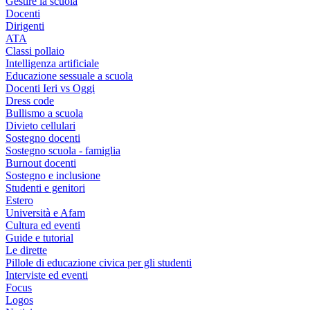
Gestire la scuola
Docenti
Dirigenti
ATA
Classi pollaio
Intelligenza artificiale
Educazione sessuale a scuola
Docenti Ieri vs Oggi
Dress code
Bullismo a scuola
Divieto cellulari
Sostegno docenti
Sostegno scuola - famiglia
Burnout docenti
Sostegno e inclusione
Studenti e genitori
Estero
Università e Afam
Cultura ed eventi
Guide e tutorial
Le dirette
Pillole di educazione civica per gli studenti
Interviste ed eventi
Focus
Logos