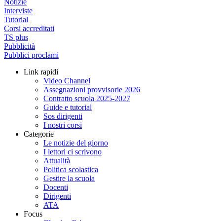
Notizie
Interviste
Tutorial
Corsi accreditati
TS plus
Pubblicità
Pubblici proclami
Link rapidi
Video Channel
Assegnazioni provvisorie 2026
Contratto scuola 2025-2027
Guide e tutorial
Sos dirigenti
I nostri corsi
Categorie
Le notizie del giorno
I lettori ci scrivono
Attualità
Politica scolastica
Gestire la scuola
Docenti
Dirigenti
ATA
Focus