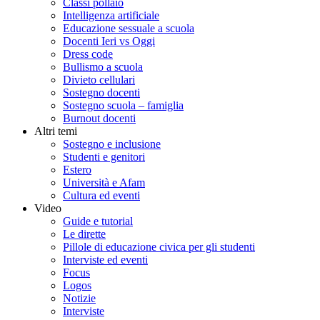
Classi pollaio
Intelligenza artificiale
Educazione sessuale a scuola
Docenti Ieri vs Oggi
Dress code
Bullismo a scuola
Divieto cellulari
Sostegno docenti
Sostegno scuola – famiglia
Burnout docenti
Altri temi
Sostegno e inclusione
Studenti e genitori
Estero
Università e Afam
Cultura ed eventi
Video
Guide e tutorial
Le dirette
Pillole di educazione civica per gli studenti
Interviste ed eventi
Focus
Logos
Notizie
Interviste