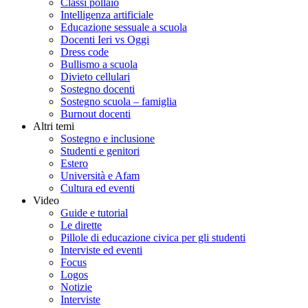
Classi pollaio
Intelligenza artificiale
Educazione sessuale a scuola
Docenti Ieri vs Oggi
Dress code
Bullismo a scuola
Divieto cellulari
Sostegno docenti
Sostegno scuola – famiglia
Burnout docenti
Altri temi
Sostegno e inclusione
Studenti e genitori
Estero
Università e Afam
Cultura ed eventi
Video
Guide e tutorial
Le dirette
Pillole di educazione civica per gli studenti
Interviste ed eventi
Focus
Logos
Notizie
Interviste