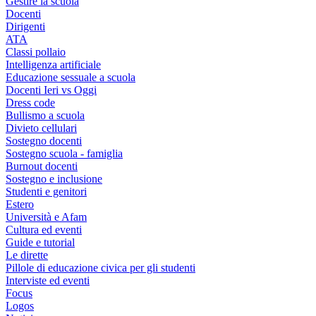
Gestire la scuola
Docenti
Dirigenti
ATA
Classi pollaio
Intelligenza artificiale
Educazione sessuale a scuola
Docenti Ieri vs Oggi
Dress code
Bullismo a scuola
Divieto cellulari
Sostegno docenti
Sostegno scuola - famiglia
Burnout docenti
Sostegno e inclusione
Studenti e genitori
Estero
Università e Afam
Cultura ed eventi
Guide e tutorial
Le dirette
Pillole di educazione civica per gli studenti
Interviste ed eventi
Focus
Logos