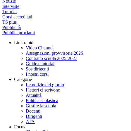
Notizie
Interviste
Tutorial
Corsi accreditati
TS plus
Pubblicità
Pubblici proclami
Link rapidi
Video Channel
Assegnazioni provvisorie 2026
Contratto scuola 2025-2027
Guide e tutorial
Sos dirigenti
I nostri corsi
Categorie
Le notizie del giorno
I lettori ci scrivono
Attualità
Politica scolastica
Gestire la scuola
Docenti
Dirigenti
ATA
Focus