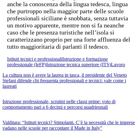
anche la conoscenza della lingua tedesca, lingua
che purtroppo nella maggior parte delle scuole
professionali siciliane è snobbata, senza tuttavia
un motivo apparente, mentre non si fa neanche
caso che le presenza turistiche nell’isola si
caratterizzano proprio per una forte affluenza del
tutto maggioritaria di parlanti il tedesco.
Istituti tecnici e professionali
Istruzione e formazione
professionale (IeFP)
Istruzione tecnica superiore (ITS)
Lavoro
La cultura non è avere la laurea in tasca, il presidente del Veneto
Stefani difende chi frequenta professionali e tecnici: vale come i
laureati
Istruzione professionale, scrutini nelle classi prime: voto di
comportamento pari a 6 decimi e percorsi quadriennali
Valditara: “Istituti tecnici? Stimolanti. C’è la necessità che le imprese
vadano nelle scuole per raccontare il Made in Italy”